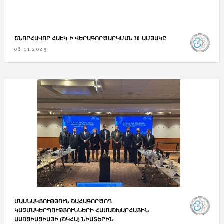
ՇՆՈՐՀԱՎՈՐ ՀԱԷԿ-Ի ՎԵՐԱԳՈՐԾԱՐԿՄԱՆ 30-ԱՄՅԱԿԸ
06.11.2025
ՄԱՍՆԱԿՑՈՒԹՅՈՒՆ ՇԱՀԱԳՈՐԾՈՂ
ԿԱԶՄԱԿԵՐՊՈՒԹՅՈՒՆՆԵՐԻ ՀԱՄԱՇԽԱՐՀԱՅԻՆ
ԱՍՈՑԻԱՑԻԱՅԻ (ՇԿՀԱ) ՆԻՍՏԵՐԻՆ