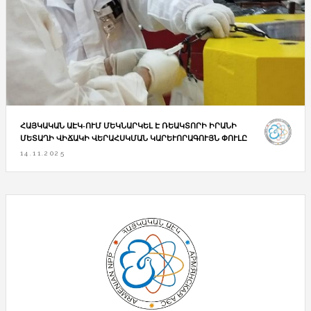
ՀԱՅԿԱԿԱՆ ԱԷԿ-ՈՒՄ ՄԵԿՆԱՐԿԵԼ Է ՌԵԱԿՏՈՐԻ ԻՐԱՆԻ
ՄԵՏԱՂԻ ՎԻՃԱԿԻ ՎԵՐԱՀՍԿՄԱՆ ԿԱՐԵՒՈՐԱԳՈՒՅՆ ՓՈՒԼԸ
14.11.2025