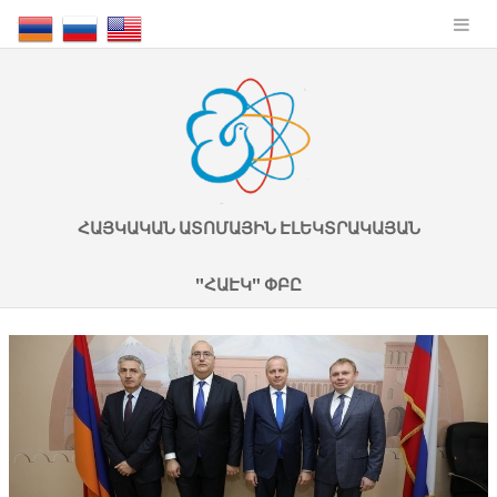
ՀԱՅԿԱԿԱՆ ԱՏՈՄԱՅԻՆ ԷԼԵԿՏՐԱԿԱՅԱՆ
"ՀԱԷԿ" ՓԲԸ