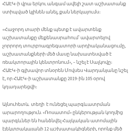
ՀԱԷԿ-ի վրա երկու անգամ ավելի շատ աշխատանք
ստիպված կլինեն անել, քան ներկայումս։
«Հաջորդ տարի մենք պետք է ավարտենք
աշխատանքը մեքենասրահում՝ ավարտելով
չորրորդ տուրբոագրեգատորի արդիականացումը,
աշխատանքների մեծ մասը նախատեսված է
ռեակտորային կենտրոնում», – նշել է Սալկովը։
ՀԱԷԿ-ի գլխավոր տնօրեն Մովսես Վարդանյանը նշել
է, որ ՀԱԷԿ-ի աշխատանքը 2019-ին 105 օրով
կդադարեցվի։
Այնուհետև տեղի է ունեցել պարգևատրման
արարողություն. «Ռոսատոմ» ընկերության կողմից
պարգևներ են հանձնվել Հայկական ատոմային
էլեկտրակայանի 12 աշխատակիցների, որոնք մեծ