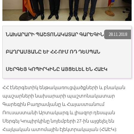
28.11.2018
ՆԱԽԱՐԱՐԻ ՊԱՇՏՈՆԱԿԱՏԱՐ ԳԱՐԵԳԻՆ
ԲԱՂՐԱՄՅԱՆԸ ԵՒ ՀՀ-ՈՒՄ ՌԴ ԴԵՍՊԱՆ Ս
ԵՐԳԵՅ ԿՈՊԻՐԿԻՆԸ ԱՅՑԵԼԵԼ ԵՆ ՀԱԷԿ
ՀՀ էներգետիկ ենթակառուցվածքների և բնական
պաշարների նախարարի պաշտոնակատար
Գարեգին Բաղրամյանը և Հայաստանում
Ռուսաստանի Արտակարգ և լիազոր դեսպան
Սերգեյ Կոպիրկինը նոյեմբերի 27-ին այցելել են
Հայկական ատոմային էլեկտրակայան (ՀԱԷԿ):