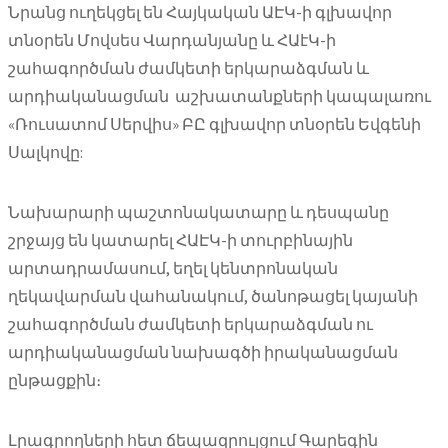
Նրանց ուղեկցել են Հայկական ԱԷԿ-ի գլխավոր
տնօրեն Մովսես Վարդանյանը և ՀԱէԿ-ի
շահագործման ժամկետի երկարաձգման և
արդիականացման աշխատանքների կապալառու
«Ռուսատոմ Սերվիս» ԲԸ գլխավոր տնօրեն Եվգենի
Սալկովը:
Նախարարի պաշտոնակատարը և դեսպանը
շրջայց են կատարել ՀԱԷԿ-ի տուրբինային
արտադրամասում, եղել կենտրոնական
ղեկավարման վահանակում, ծանոթացել կայանի
շահագործման ժամկետի երկարաձգման ու
արդիականացման նախագծի իրականացման
ընթացքին։
Լրագրողների հետ ճեպազրույցում Գարեգին