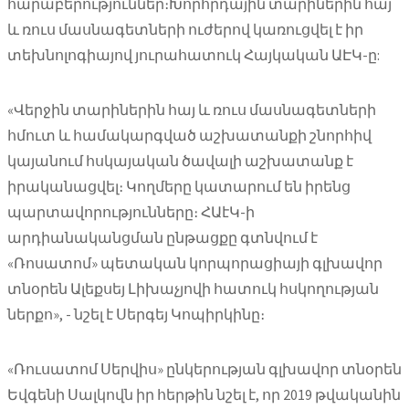
հարաբերություններ։Խորհրդային տարիներին հայ
և ռուս մասնագետների ուժերով կառուցվել է իր
տեխնոլոգիայով յուրահատուկ Հայկական ԱԷԿ-ը:
«Վերջին տարիներին հայ և ռուս մասնագետների
հմուտ և համակարգված աշխատանքի շնորհիվ
կայանում հսկայական ծավալի աշխատանք է
իրականացվել։ Կողմերը կատարում են իրենց
պարտավորությունները։ ՀԱէԿ-ի
արդիանականցման ընթացքը գտնվում է
«Ռոսատոմ» պետական կորպորացիայի գլխավոր
տնօրեն Ալեքսեյ Լիխաչյովի հատուկ հսկողության
ներքո», - նշել է Սերգեյ Կոպիրկինը։
«Ռուսատոմ Սերվիս» ընկերության գլխավոր տնօրեն
Եվգենի Սալկովն իր հերթին նշել է, որ 2019 թվականին