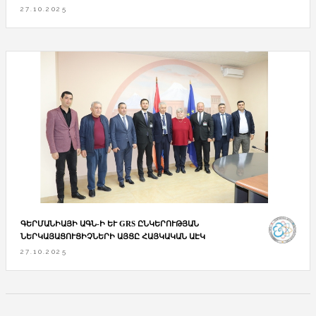
27.10.2025
ԳԵՐՄԱՆԻԱՅԻ ԱԳՆ-Ի ԵՒ GRS ԸՆԿԵՐՈՒԹՅԱՆ Ն
ԵՐԿԱՅԱՑՈՒՑԻՉՆԵՐԻ ԱՅՑԸ ՀԱՅԿԱԿԱՆ ԱԷԿ
27.10.2025