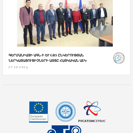
ԳԵՐՄԱՆԻԱՅԻ ԱԳՆ-Ի ԵՒ GRS ԸՆԿԵՐՈՒԹՅԱՆ Ն
ԵՐԿԱՅԱՑՈՒՑԻՉՆԵՐԻ ԱՅՑԸ ՀԱՅԿԱԿԱՆ ԱԷԿ
27.10.2025