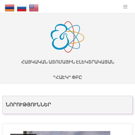
ՀԱՅԿԱԿԱՆ ԱՏՈՄԱՅԻՆ ԷԼԵԿՏՐԱԿԱՅԱՆ
"ՀԱԷԿ" ՓԲԸ
ՆՈՐՈՒԹՅՈՒՆՆԵՐ