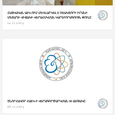
ՀԱՅԿԱԿԱՆ ԱԷԿ-ՈՒՄ ՄԵԿՆԱՐԿԵԼ Է ՌԵԱԿՏՈՐԻ ԻՐԱՆԻ
ՄԵՏԱՂԻ ՎԻՃԱԿԻ ՎԵՐԱՀՍԿՄԱՆ ԿԱՐԵՒՈՐԱԳՈՒՅՆ ՓՈՒԼԸ
14.11.2025
ՇՆՈՐՀԱՎՈՐ ՀԱԷԿ-Ի ՎԵՐԱԳՈՐԾԱՐԿՄԱՆ 30-ԱՄՅԱԿԸ
06.11.2025