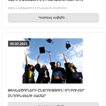
ՀԱԷԿ-Ն ԱՇԽԱՏՈՒՄ Է ԲՆԱԿԱՆՈՆ ՌԵԺԻՄՈՎ
Կարդալ ավելին...
05.02.2021
ԹԵԿՆԱԾՈՒՆԵՐԻ ԸՆՏՐՈՒԹՅՈՒՆ՝ ՌԴ ԲՈՒՀԵՐ
ԸՆԴՈՒՆՎԵԼՈՒ ՀԱՄԱՐ