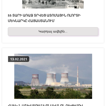
55 ՏԱՐԻ ԱՌԱՋ ՏՐՎԵՑ ԱՏՈՄԱՅԻՆ ՈԼՈՐՏԻ
ՄԵԿՆԱՐԿԸ ՀԱՅԱՍՏԱՆՈՒՄ
Կարդալ ավելին...
13.02.2021
ՀԱԷԿ-Ն ԱՇԽԱՏՈՒՄ Է ԲՆԱԿԱՆՈՆ ՌԵԺԻՄՈՎ