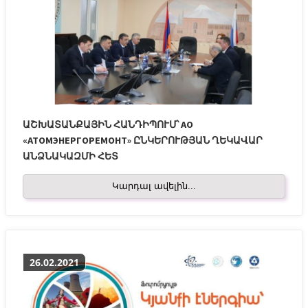
ԱՇԽԱՏԱՆՔԱՅԻՆ ՀԱՆԴԻՊՈՒՄ՝ АО
«АТОМЭНЕРГОРЕМОНТ» ԸՆԿԵՐՈՒԹՅԱՆ ՂԵԿԱՎԱՐ
ԱՆՁՆԱԿԱԶՄԻ ՀԵՏ
Կարդալ ավելին...
26.02.2021