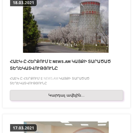
18.03.2021
ՀԱԷԿ-Ը ՀԵՐՔՈՒՄ Է NEWS.AM ԿԱՅՔԻ ՏԱՐԱԾԱԾ
ՏԵՂԵԿԱՏՎՈՒԹՅՈՒՆԸ
ՀԱԷԿ-Ը ՀԵՐՔՈՒՄ Է NEWS.AM ԿԱՅՔԻ ՏԱՐԱԾԱԾ
ՏԵՂԵԿԱՏՎՈՒԹՅՈՒՆԸ
Կարդալ ավելին...
17.03.2021