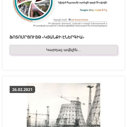
ՖՈՏՈՄՐՑՈՒՅԹ «ԿՅԱՆՔԻ ԷՆԵՐԳԻԱ»
Կարդալ ավելին...
26.02.2021