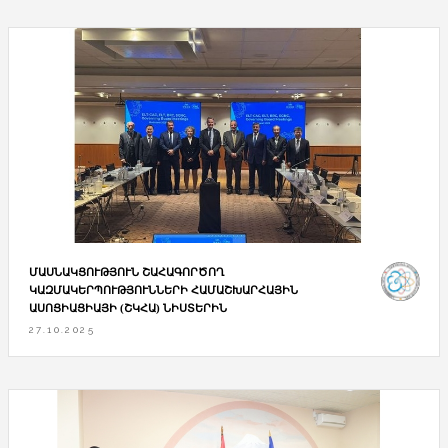
ՄԱՍՆԱԿՑՈՒԹՅՈՒՆ ՇԱՀԱԳՈՐԾՈՂ
ԿԱԶՄԱԿԵՐՊՈՒԹՅՈՒՆՆԵՐԻ ՀԱՄԱՇԽԱՐՀԱՅԻՆ
ԱՍՈՑԻԱՑԻԱՅԻ (ՇԿՀԱ) ՆԻՍՏԵՐԻՆ
27.10.2025