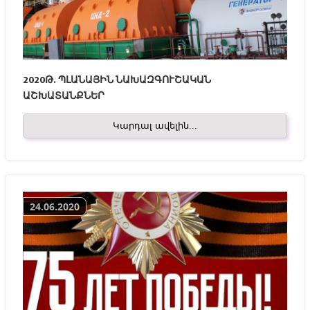
2020Թ. ՊԼԱՆԱՅԻՆ ՆԱԽԱԶԳՈՒՇԱԿԱՆ
ԱՇԽԱՏԱՆՔՆԵՐ
Կարդալ ավելին...
24.06.2020