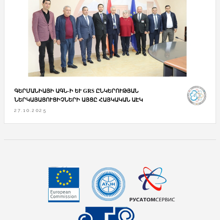
ԳԵՐՄԱՆԻԱՅԻ ԱԳՆ-Ի ԵՒ GRS ԸՆԿԵՐՈՒԹՅԱՆ Ն
ԵՐԿԱՅԱՑՈՒՑԻՉՆԵՐԻ ԱՅՑԸ ՀԱՅԿԱԿԱՆ ԱԷԿ
27.10.2025