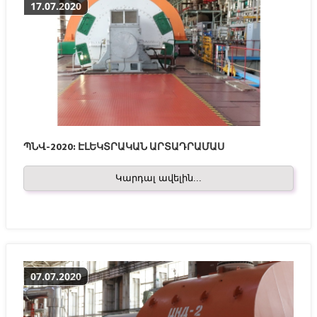
17.07.2020
ՊՆՎ-2020: ԷԼԵԿՏՐԱԿԱՆ ԱՐՏԱԴՐԱՄԱՍ
Կարդալ ավելին...
07.07.2020