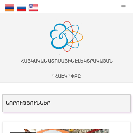
ՀԱՅԿԱԿԱՆ ԱՏՈՄԱՅԻՆ ԷԼԵԿՏՐԱԿԱՅԱՆ
"ՀԱԷԿ" ՓԲԸ
ՆՈՐՈՒԹՅՈՒՆՆԵՐ