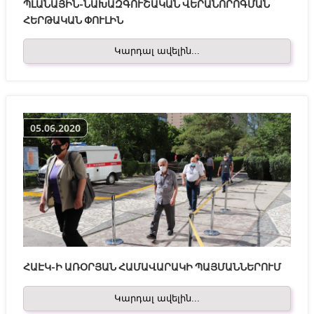
ՊԼԱՆԱՅԻՆ-ՆԱԽԱԶԳՈՒՇԱԿԱՆ ՎԵՐԱՆՈՐՈԳՄԱՆ
ՀԵՐԹԱԿԱՆ ՓՈՒԼԻՆ
Կարդալ ավելին...
05.06.2020
ՀԱԷԿ-Ի ԱՌՕՐՅԱՆ ՀԱՄԱՎԱՐԱԿԻ ՊԱՅՄԱՆՆԵՐՈՒՄ
Կարդալ ավելին...