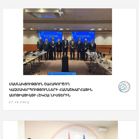
ՄԱՍՆԱԿՑՈՒԹՅՈՒՆ ՇԱՀԱԳՈՐԾՈՂ
ԿԱԶՄԱԿԵՐՊՈՒԹՅՈՒՆՆԵՐԻ ՀԱՄԱՇԽԱՐՀԱՅԻՆ
ԱՍՈՑԻԱՑԻԱՅԻ (ՇԿՀԱ) ՆԻՍՏԵՐԻՆ
27.10.2025