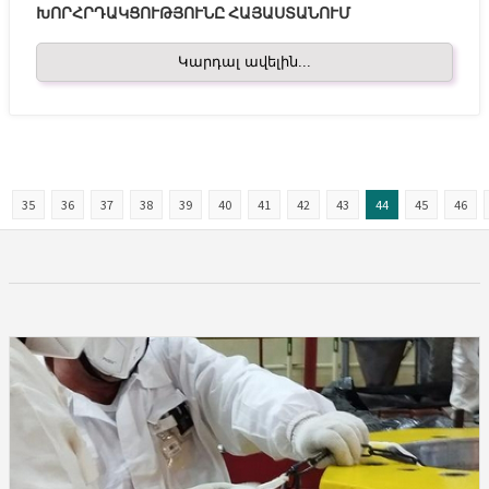
ԽՈՐՀՐԴԱԿՑՈՒԹՅՈՒՆԸ ՀԱՅԱՍՏԱՆՈՒՄ
Կարդալ ավելին...
35
36
37
38
39
40
41
42
43
44
45
46