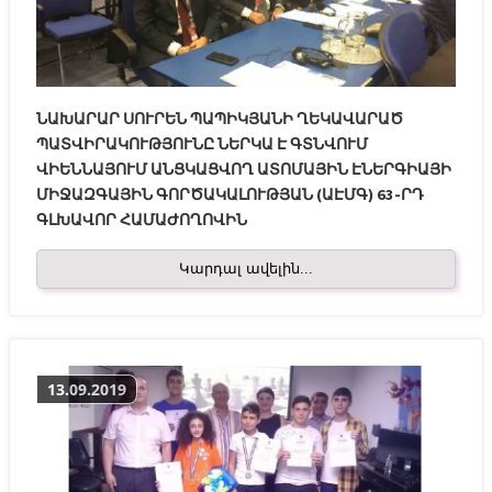
ՆԱԽԱՐԱՐ ՍՈՒՐԵՆ ՊԱՊԻԿՅԱՆԻ ՂԵԿԱՎԱՐԱԾ
ՊԱՏՎԻՐԱԿՈՒԹՅՈՒՆԸ ՆԵՐԿԱ Է ԳՏՆՎՈՒՄ
ՎԻԵՆՆԱՅՈՒՄ ԱՆՑԿԱՑՎՈՂ ԱՏՈՄԱՅԻՆ ԷՆԵՐԳԻԱՅԻ
ՄԻՋԱԶԳԱՅԻՆ ԳՈՐԾԱԿԱԼՈՒԹՅԱՆ (ԱԷՄԳ) 63-ՐԴ
ԳԼԽԱՎՈՐ ՀԱՄԱԺՈՂՈՎԻՆ
Կարդալ ավելին...
13.09.2019