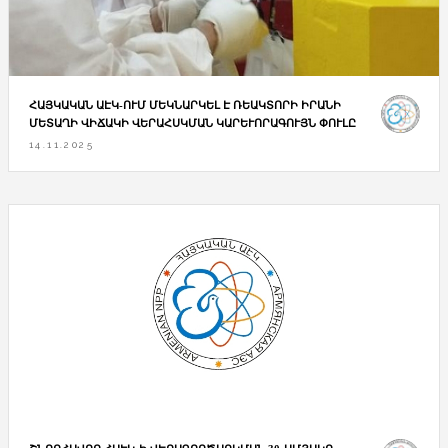
ՀԱՅԿԱԿԱՆ ԱԷԿ-ՈՒՄ ՄԵԿՆԱՐԿԵԼ Է ՌԵԱԿՏՈՐԻ ԻՐԱՆԻ
ՄԵՏԱՂԻ ՎԻՃԱԿԻ ՎԵՐԱՀՍԿՄԱՆ ԿԱՐԵՒՈՐԱԳՈՒՅՆ ՓՈՒԼԸ
14.11.2025