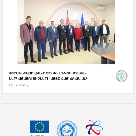
ԳԵՐՄԱՆԻԱՅԻ ԱԳՆ-Ի ԵՒ GRS ԸՆԿԵՐՈՒԹՅԱՆ Ն
ԵՐԿԱՅԱՑՈՒՑԻՉՆԵՐԻ ԱՅՑԸ ՀԱՅԿԱԿԱՆ ԱԷԿ
27.10.2025