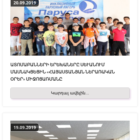
20.09.2019
ԱՏՈՄԱԲԱՆՆԵՐԻ ԵՐԵԽԱՆԵՐԸ ՍԵՒԱՆՈՒՄ Մ
ԱՍՆԱԿՑԵՑԻՆ «ՀԱՅԱՍՏԱՆՅԱՆ ՆԵՐԱՌԱԿԱՆ Օ
ՐԵՐ» ՄԻՋՈՑԱՌՄԱՆԸ
Կարդալ ավելին...
19.09.2019