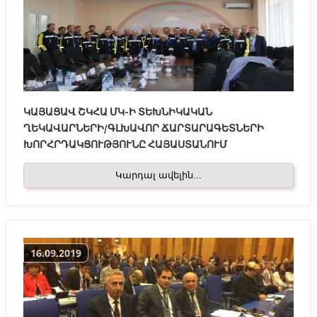
ԿԱՅԱՑԱՎ ՇԿՀԱ ՄԿ-Ի ՏԵԽՆԻԿԱԿԱՆ
ՂԵԿԱՎԱՐՆԵՐԻ/ԳԼԽԱՎՈՐ ՃԱՐՏԱՐԱԳԵՏՆԵՐԻ
ԽՈՐՀՐԴԱԿՑՈՒԹՅՈՒՆԸ ՀԱՅԱՍՏԱՆՈՒՄ
Կարդալ ավելին...
16.09.2019