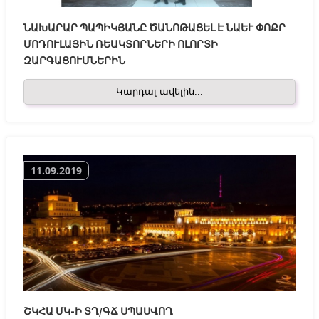
ՆԱԽԱՐԱՐ ՊԱՊԻԿՅԱՆԸ ԾԱՆՈԹԱՑԵԼ Է ՆԱԵՒ ՓՈՔՐ Մ
ՈԴՈՒԼԱՅԻՆ ՌԵԱԿՏՈՐՆԵՐԻ ՈԼՈՐՏԻ Զ
ԱՐԳԱՑՈՒՄՆԵՐԻՆ
Կարդալ ավելին...
11.09.2019
ՇԿՀԱ ՄԿ-Ի ՏՂ/ԳՃ ՍՊԱՍՎՈՂ