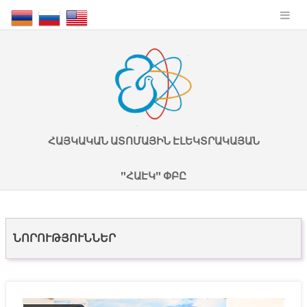
ՀԱՅԿԱԿԱՆ ԱՏՈՄԱՅԻՆ ԷԼԵԿՏՐԱԿԱՅԱՆ
"ՀԱԷԿ" ՓԲԸ
ՆՈՐՈՒԹՅՈՒՆՆԵՐ