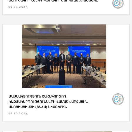
ՇՆՈՐՀԱՎՈՐ ՀԱԷԿ-Ի ՎԵՐԱԳՈՐԾԱՐԿՄԱՆ 30-ԱՄՅԱԿԸ
06.11.2025
ՄԱՍՆԱԿՑՈՒԹՅՈՒՆ ՇԱՀԱԳՈՐԾՈՂ
ԿԱԶՄԱԿԵՐՊՈՒԹՅՈՒՆՆԵՐԻ ՀԱՄԱՇԽԱՐՀԱՅԻՆ
ԱՍՈՑԻԱՑԻԱՅԻ (ՇԿՀԱ) ՆԻՍՏԵՐԻՆ
27.10.2025