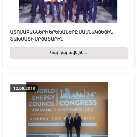
ԱՏՈՄԱԲԱՆՆԵՐԻ ԵՐԵԽԱՆԵՐԸ ՄԱՍՆԱԿՑԵՑԻՆ
ՇԱԽՄԱՏԻ ՄՐՑԱՇԱՐԻՆ
Կարդալ ավելին...
12.09.2019