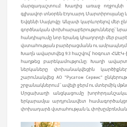
մարզադաշտում: Խաղից առաջ ողջույնի
գլխավոր տնօրեն Էդուարդ Մարտիրոսյանը և А
Եվգենի Սալկովը: Անչափ կարևորելով մեր ը
գործնական փոխհարաբերությունները՝ նրան
հանդիպումը նոր երանգ կհաղորդի մեր բ
վստահության բարձրացմանն ու ամրապնդմ
Խաղն ավարտվեց 9:3 հաշվով՝ հօգուտ ՀԱԷԿ-ի 
հաղթեց բարեկամությունը: Խաղի ավար
ներկաները փոխանակվեցին կարծիքներ
շարունակվեց АО "Русатом Сервис" ընկեր
շրջանակներում ՝ ավելի ջերմ ու մտերմիկ մթն
Մրցախաղի անցկացումը խորհրդանշական 
երկարամյա արդյունավետ համագործակցու
փոխադարձ վստահության և փոխըմբռնման