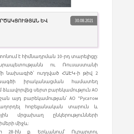
30.08.2021
ՈՐԾԱԿՑՈՒԹՅԱՆ ԵՎ
ը տոնում է հիմնադրման 10-րդ տարելիցը:
նրապետությանն ու Ռուսաստանի
մի նախագիծ՝ ուղղված ՀԱԷԿ-ի թիվ 2
ախագծի իրականացման համատեղ
 ձևավորվեց սերտ բարեկամություն АО
նշան այդ բարեկամության՝ АО "Русатом
հաղորդել հոբելյանական տարուն և
յին մրցախաղ ընկերությունների
մերի միջև:
 28-ին ք. Երևանում՝ Ուրարտու