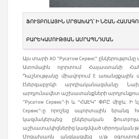
ՖՈՒՏԲՈԼԱՅԻՆ ՄՐՑԱԽԱՂ՝ Ի ՆՇԱՆ ՀԱՄԱԳ
ԲԱՐԵԿԱՄՈՒԹՅԱՆ ԱՄՐԱՊՆԴՄԱՆ
Այս տարի АО "Русатом Сервис" ընկերություն
Ատոմային ոլորտում Հայաստանի Հա
Դաշնությանը միավորում է առանցքային 
էներգաբլոկի արդիականացմանը: Ն
արդյունավետ աշխատանքների արդյունքում
"Русатом Сервис"-ի և “ՀԱԷԿ” ՓԲԸ միջև: Ի 
Сервис"-ը որոշեց սպորտային երանգ 
կազմակերպեց ընկերական ֆուտբոլա
աշխատակիցներից կազմված սիրողական թի
Մրցախաղն անցկացվեց ս/թ օգոստոսի