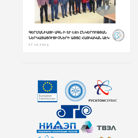
ԳԵՐՄԱՆԻԱՅԻ ԱԳՆ-Ի ԵՒ GRS ԸՆԿԵՐՈՒԹՅԱՆ Ն
ԵՐԿԱՅԱՑՈՒՑԻՉՆԵՐԻ ԱՅՑԸ ՀԱՅԿԱԿԱՆ ԱԷԿ
27.10.2025