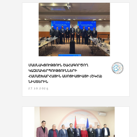
ՄԱՍՆԱԿՑՈՒԹՅՈՒՆ ՇԱՀԱԳՈՐԾՈՂ
ԿԱԶՄԱԿԵՐՊՈՒԹՅՈՒՆՆԵՐԻ
ՀԱՄԱՇԽԱՐՀԱՅԻՆ ԱՍՈՑԻԱՑԻԱՅԻ (ՇԿՀԱ)
ՆԻՍՏԵՐԻՆ
27.10.2025