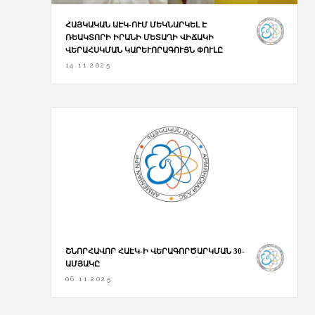
ՀԱՅԿԱԿԱՆ ԱԷԿ-ՈՒՄ ՄԵԿՆԱՐԿԵԼ Է
ՌԵԱԿՏՈՐԻ ԻՐԱՆԻ ՄԵՏԱՂԻ ՎԻՃԱԿԻ
ՎԵՐԱՀՍԿՄԱՆ ԿԱՐԵՒՈՐԱԳՈՒՅՆ ՓՈՒԼԸ
14.11.2025
ՇՆՈՐՀԱՎՈՐ ՀԱԷԿ-Ի ՎԵՐԱԳՈՐԾԱՐԿՄԱՆ 30-
ԱՄՅԱԿԸ
06.11.2025