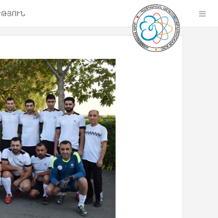
ՒԹՅՈՒՆ