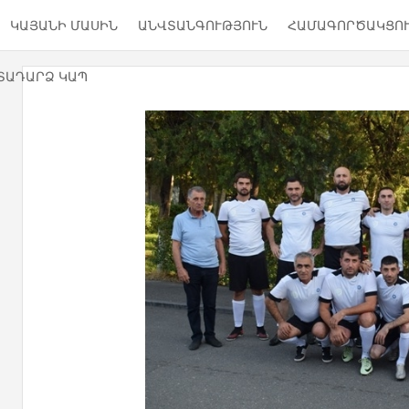
ԿԱՅԱՆԻ ՄԱՍԻՆ
ԱՆՎՏԱՆԳՈՒԹՅՈՒՆ
ՀԱՄԱԳՈՐԾԱԿՑՈ
ՏԱԴԱՐՁ ԿԱՊ