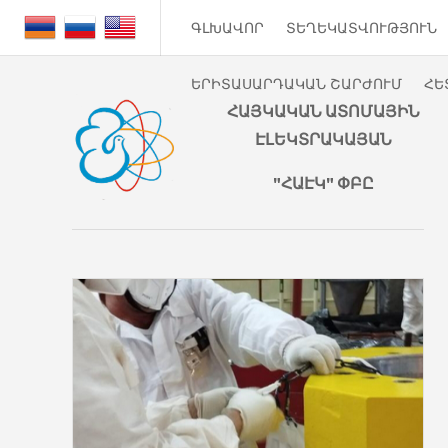
ԳԼԽԱՎՈՐ
ՏԵՂԵԿԱՏՎՈՒԹՅՈՒՆ
ԵՐԻՏԱՍԱՐԴԱԿԱՆ ՇԱՐԺՈՒՄ
ՀԵ
ՀԱՅԿԱԿԱՆ ԱՏՈՄԱՅԻՆ
ԷԼԵԿՏՐԱԿԱՅԱՆ
"ՀԱԷԿ" ՓԲԸ