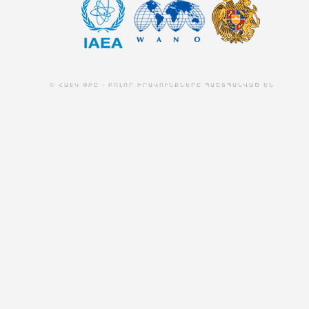
© ՀԱԷԿ ՓԲԸ - ԲՈԼՈՐ ԻՐԱՎՈՒՆՔՆԵՐԸ ՊԱՇՏՊԱՆՎԱԾ ԵՆ