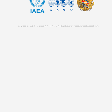
© ՀԱԷԿ ՓԲԸ - ԲՈԼՈՐ ԻՐԱՎՈՒՆՔՆԵՐԸ ՊԱՇՏՊԱՆՎԱԾ ԵՆ