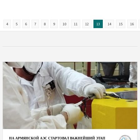
4
5
6
7
8
9
10
11
12
13
14
15
16
НА АРМЯНСКОЙ АЭС СТАРТОВАЛ ВАЖНЕЙШИЙ ЭТАП