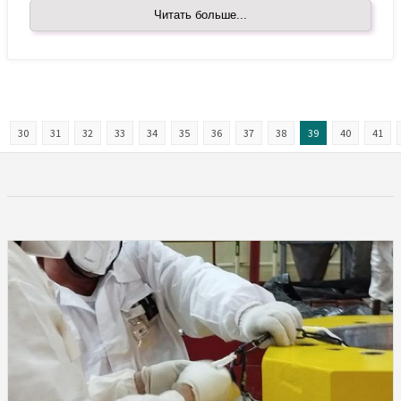
Читать больше...
30
31
32
33
34
35
36
37
38
39
40
41