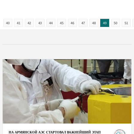
40
41
42
43
44
45
46
47
48
49
50
51
НА АРМЯНСКОЙ АЭС СТАРТОВАЛ ВАЖНЕЙШИЙ ЭТАП