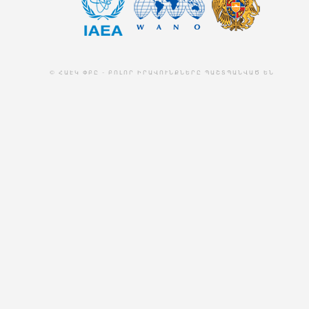
© ՀԱԷԿ ՓԲԸ - ԲՈԼՈՐ ԻՐԱՎՈՒՆՔՆԵՐԸ ՊԱՇՏՊԱՆՎԱԾ ԵՆ