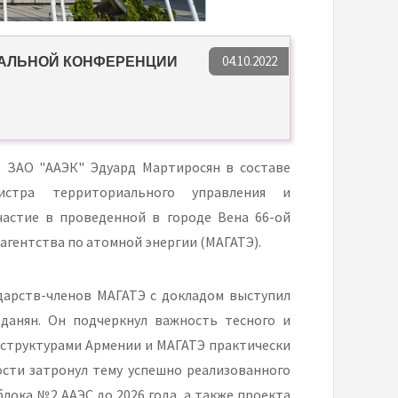
04.10.2022
ЕРАЛЬНОЙ КОНФЕРЕНЦИИ
ор ЗАО "ААЭК" Эдуард Мартиросян в составе
нистра территориального управления и
частие в проведенной в городе Вена 66-ой
гентства по атомной энергии (МАГАТЭ).
ударств-членов МАГАТЭ с докладом выступил
рданян. Он подчеркнул важность тесного и
структурами Армении и МАГАТЭ практически
ости затронул тему успешно реализованного
лока №2 ААЭС до 2026 года, а также проекта