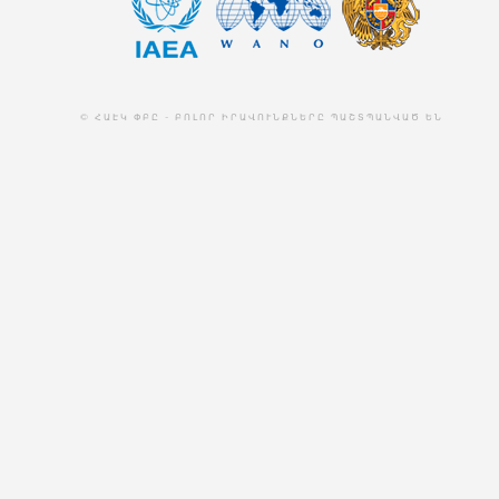
© ՀԱԷԿ ՓԲԸ - ԲՈԼՈՐ ԻՐԱՎՈՒՆՔՆԵՐԸ ՊԱՇՏՊԱՆՎԱԾ ԵՆ