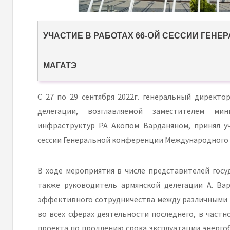
УЧАСТИЕ В РАБОТАХ 66-ՕЙ СЕССИИ ГЕН
МАГАТЭ
С 27 по 29 сентября 2022г. генеральный директ
делегации, возглавляемой заместителем ми
инфраструктур РА Акопом Варданяном, принял у
сессии Генеральной конференции Международного а
В ходе мероприятия в числе представителей гос
также руководитель армянской делегации А. Ва
эффективного сотрудничества между различными 
во всех сферах деятельности последнего, в частн
проекта по продлению срока эксплуатации энергоб