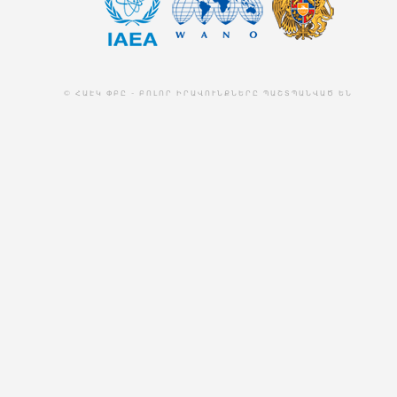
© ՀԱԷԿ ՓԲԸ - ԲՈԼՈՐ ԻՐԱՎՈՒՆՔՆԵՐԸ ՊԱՇՏՊԱՆՎԱԾ ԵՆ