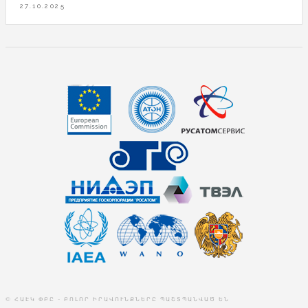
27.10.2025
© ՀԱԷԿ ՓԲԸ - ԲՈԼՈՐ ԻՐԱՎՈՒՆՔՆԵՐԸ ՊԱՇՏՊԱՆՎԱԾ ԵՆ