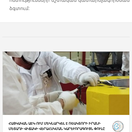
հմտությունների մշտական կատարելագործման
ձգտում:
ՀԱՅԿԱԿԱՆ ԱԷԿ-ՈՒՄ ՄԵԿՆԱՐԿԵԼ Է ՌԵԱԿՏՈՐԻ ԻՐԱՆԻ
ՄԵՏԱՂԻ ՎԻՃԱԿԻ ՎԵՐԱՀՍԿՄԱՆ ԿԱՐԵՒՈՐԱԳՈՒՅՆ ՓՈՒԼԸ