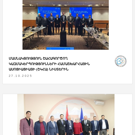
ՄԱՍՆԱԿՑՈՒԹՅՈՒՆ ՇԱՀԱԳՈՐԾՈՂ
ԿԱԶՄԱԿԵՐՊՈՒԹՅՈՒՆՆԵՐԻ ՀԱՄԱՇԽԱՐՀԱՅԻՆ
ԱՍՈՑԻԱՑԻԱՅԻ (ՇԿՀԱ) ՆԻՍՏԵՐԻՆ
27.10.2025