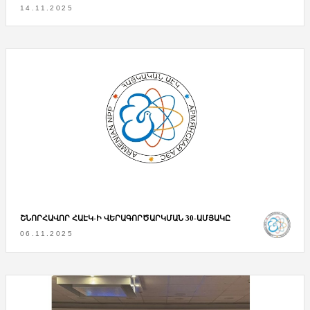
14.11.2025
ՇՆՈՐՀԱՎՈՐ ՀԱԷԿ-Ի ՎԵՐԱԳՈՐԾԱՐԿՄԱՆ 30-ԱՄՅԱԿԸ
06.11.2025