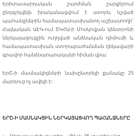
Երիտասարդական շարժման շարքերում
ընդգրկվելն իրականացվում է ստորև նշված
պահանջներին համապատասխանող աշխատողի`
Հայկական ԱԷԿ-ում ՇԿՀԱ-ի Մոսկովյան կենտրոնի
ներկայացուցչին ուղղված անձնական դիմումի և
համապատասխան ստորաբաժանման ղեկավարի
գրավոր հանձնարարականի հիման վրա:
ԵրՇ-ի մասնակիցների նախընտրելի քանակը 25
մարդուց ոչ ավելի է:
Ե
Ր
Շ
-Ի
ՄԱՍՆԱԿՑԻՆ
ՆԵՐԿԱՅԱՑՎՈՂ
ՊԱՀԱՆՋՆԵՐԸ