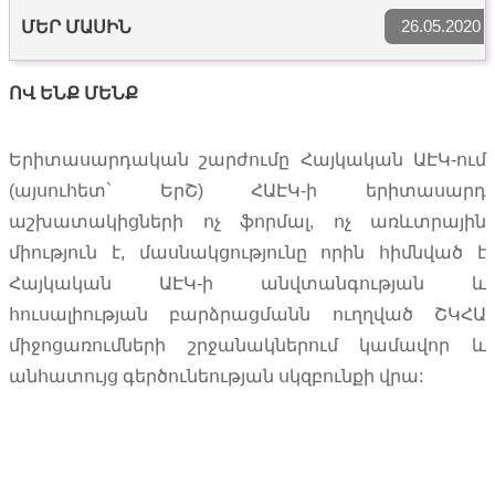
26.05.2020
ՄԵՐ ՄԱՍԻՆ
ՈՎ ԵՆՔ ՄԵՆՔ
Երիտասարդական շարժումը Հայկական ԱԷԿ-ում
(այսուհետ` ԵրՇ) ՀԱԷԿ-ի երիտասարդ
աշխատակիցների ոչ ֆորմալ, ոչ առևտրային
միություն է, մասնակցությունը որին հիմնված է
Հայկական ԱԷԿ-ի անվտանգության և
հուսալիության բարձրացմանն ուղղված ՇԿՀԱ
միջոցառումների շրջանակներում կամավոր և
անհատույց գերծունեության սկզբունքի վրա: