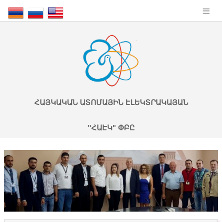
ՀԱՅԿԱԿԱՆ ԱՏՈՄԱՅԻՆ ԷԼԵԿՏՐԱԿԱՅԱՆ
"ՀԱԷԿ" ՓԲԸ