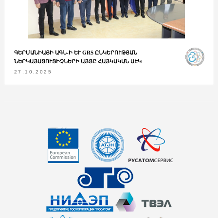
ԳԵՐՄԱՆԻԱՅԻ ԱԳՆ-Ի ԵՒ GRS ԸՆԿԵՐՈՒԹՅԱՆ Ն
ԵՐԿԱՅԱՑՈՒՑԻՉՆԵՐԻ ԱՅՑԸ ՀԱՅԿԱԿԱՆ ԱԷԿ
27.10.2025