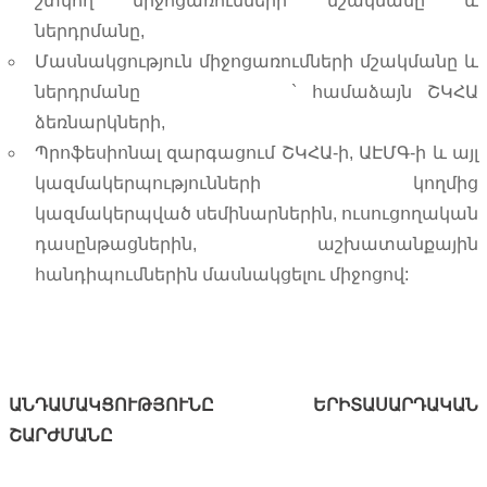
շտկող միջոցառումների մշակմանը և
ներդրմանը,
Մասնակցություն միջոցառումների մշակմանը և
ներդրմանը ` համաձայն ՇԿՀԱ
ձեռնարկների,
Պրոֆեսիոնալ զարգացում ՇԿՀԱ-ի, ԱԷՄԳ-ի և այլ
կազմակերպությունների կողմից
կազմակերպված սեմինարներին, ուսուցողական
դասընթացներին, աշխատանքային
հանդիպումներին մասնակցելու միջոցով:
ԱՆԴԱՄԱԿՑՈՒԹՅՈՒՆԸ ԵՐԻՏԱՍԱՐԴԱԿԱՆ
ՇԱՐԺՄԱՆԸ