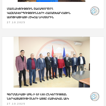
ՄԱՍՆԱԿՑՈՒԹՅՈՒՆ ՇԱՀԱԳՈՐԾՈՂ
ԿԱԶՄԱԿԵՐՊՈՒԹՅՈՒՆՆԵՐԻ ՀԱՄԱՇԽԱՐՀԱՅԻՆ
ԱՍՈՑԻԱՑԻԱՅԻ (ՇԿՀԱ) ՆԻՍՏԵՐԻՆ
27.10.2025
ԳԵՐՄԱՆԻԱՅԻ ԱԳՆ-Ի ԵՒ GRS ԸՆԿԵՐՈՒԹՅԱՆ Ն
ԵՐԿԱՅԱՑՈՒՑԻՉՆԵՐԻ ԱՅՑԸ ՀԱՅԿԱԿԱՆ ԱԷԿ
27.10.2025