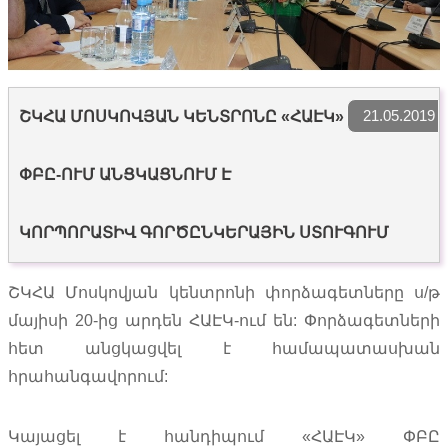
21.05.2019
ՇԿՀԱ ՄՈՍԿՈՎՅԱՆ ԿԵՆՏՐՈՆԸ «ՀԱԷԿ»
ՓԲԸ-ՈՒՄ ԱՆՑԿԱՑՆՈՒՄ Է
ԿՈՐՊՈՐԱՏԻՎ ԳՈՐԾԸՆԿԵՐԱՅԻՆ ՍՏՈՒԳՈՒՄ
ՇԿՀԱ Մոսկովյան կենտրոնի փորձագետները ս/թ
մայիսի 20-ից արդեն ՀԱԷԿ-ում են: Փորձագետների
հետ անցկացվել է համապատասխան
հրահանգավորում:
Կայացել է հանդիպում «ՀԱԷԿ» ՓԲԸ