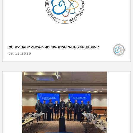
ՇՆՈՐՀԱՎՈՐ ՀԱԷԿ-Ի ՎԵՐԱԳՈՐԾԱՐԿՄԱՆ 30-ԱՄՅԱԿԸ
06.11.2025