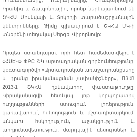
Ռուսաստանից, Ուկրաինայից, Հունգարիայից,
Իրանից և Ճապոնիայից, որոնք ներկայացնում են
ՇԿՀԱ Մոսկվայի և Տոկիոյի տարածաշրջանային
կենտրոնները: Թիմը գլխավորում է ՇԿՀԱ ՄԿ-ի
տնօրենի տեղակալ Սերգեյ Վիբորնովը:
Որպես ստանդարտ, որի հետ համեմատվելու է
«ՀԱԷԿ» ՓԲԸ ՇԿ արտադրական գործունեությունը,
կօգտագործվի «Արտադրական առաջադրանքները
և դրանց իրականացման չափանիշները», ПЗКВ
2013-1 ՇԿՀԱ ղեկավարող փաստաթուղթը:
Կիրականացվի հետևյալ յոթ կորպորատիվ
ուղղությունների ստուգում. լիդերություն,
կառավարում, հսկողություն և մշտադիտարկում,
անկախ հսկողություն, աջակցություն և
արդյունավետություն, մարդկային ռեսուրսներ և