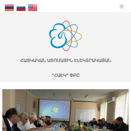
ՀԱՅԿԱԿԱՆ ԱՏՈՄԱՅԻՆ ԷԼԵԿՏՐԱԿԱՅԱՆ
"ՀԱԷԿ" ՓԲԸ