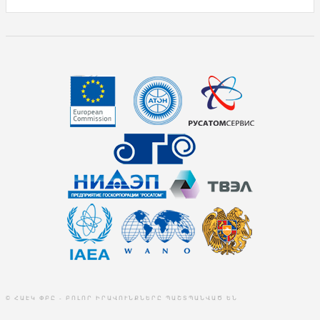
© ՀԱԷԿ ՓԲԸ - ԲՈԼՈՐ ԻՐԱՎՈՒՆՔՆԵՐԸ ՊԱՇՏՊԱՆՎԱԾ ԵՆ