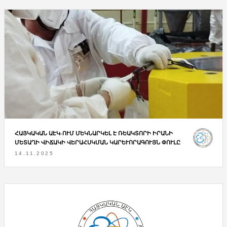
ՀԱՅԿԱԿԱՆ ԱԷԿ-ՈՒՄ ՄԵԿՆԱՐԿԵԼ Է ՌԵԱԿՏՈՐԻ ԻՐԱՆԻ
ՄԵՏԱՂԻ ՎԻՃԱԿԻ ՎԵՐԱՀՍԿՄԱՆ ԿԱՐԵՒՈՐԱԳՈՒՅՆ ՓՈՒԼԸ
14.11.2025