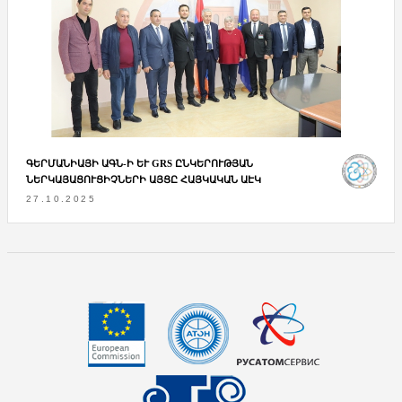
ԳԵՐՄԱՆԻԱՅԻ ԱԳՆ-Ի ԵՒ GRS ԸՆԿԵՐՈՒԹՅԱՆ Ն
ԵՐԿԱՅԱՑՈՒՑԻՉՆԵՐԻ ԱՅՑԸ ՀԱՅԿԱԿԱՆ ԱԷԿ
27.10.2025