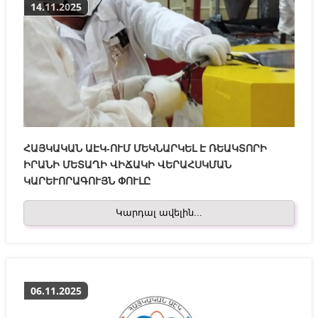
14.11.2025
ՀԱՅԿԱԿԱՆ ԱԷԿ-ՈՒՄ ՄԵԿՆԱՐԿԵԼ Է ՌԵԱԿՏՈՐԻ
ԻՐԱՆԻ ՄԵՏԱՂԻ ՎԻՃԱԿԻ ՎԵՐԱՀՍԿՄԱՆ
ԿԱՐԵՒՈՐԱԳՈՒՅՆ ՓՈՒԼԸ
Կարդալ ավելին...
06.11.2025