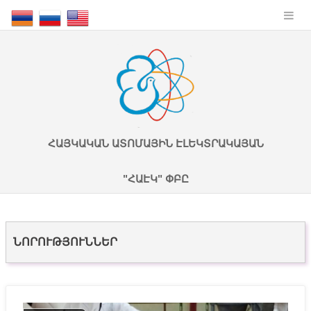
ՀԱՅԿԱԿԱՆ ԱՏՈՄԱՅԻՆ ԷԼԵԿՏՐԱԿԱՅԱՆ
"ՀԱԷԿ" ՓԲԸ
ՆՈՐՈՒԹՅՈՒՆՆԵՐ