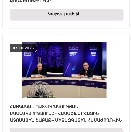
ԱՌԱՔԵԼՈՒԹՅՈՒՆԸ
Կարդալ ավելին...
07.10.2025
ՀԱՅԿԱԿԱՆ ՊԱՏՎԻՐԱԿՈՒԹՅԱՆ
ՄԱՍՆԱԿՑՈՒԹՅՈՒՆԸ «ՀԱՄԱՇԽԱՐՀԱՅԻՆ
ԱՏՈՄԱՅԻՆ ՇԱԲԱԹ» ՄԻՋԱԶԳԱՅԻՆ ՀԱՄԱԺՈՂՈՎԻՆ