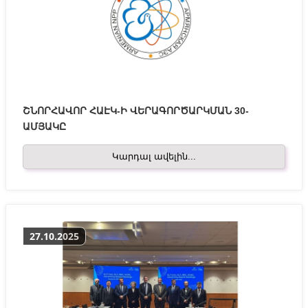
ՇՆՈՐՀԱՎՈՐ ՀԱԷԿ-Ի ՎԵՐԱԳՈՐԾԱՐԿՄԱՆ 30-
ԱՄՅԱԿԸ
Կարդալ ավելին...
27.10.2025