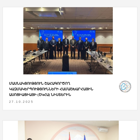
ՄԱՍՆԱԿՑՈՒԹՅՈՒՆ ՇԱՀԱԳՈՐԾՈՂ
ԿԱԶՄԱԿԵՐՊՈՒԹՅՈՒՆՆԵՐԻ ՀԱՄԱՇԽԱՐՀԱՅԻՆ
ԱՍՈՑԻԱՑԻԱՅԻ (ՇԿՀԱ) ՆԻՍՏԵՐԻՆ
27.10.2025