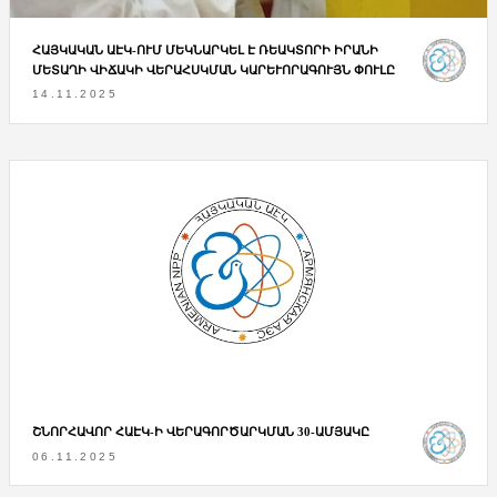
ՀԱՅԿԱԿԱՆ ԱԷԿ-ՈՒՄ ՄԵԿՆԱՐԿԵԼ Է ՌԵԱԿՏՈՐԻ ԻՐԱՆԻ
ՄԵՏԱՂԻ ՎԻՃԱԿԻ ՎԵՐԱՀՍԿՄԱՆ ԿԱՐԵՒՈՐԱԳՈՒՅՆ ՓՈՒԼԸ
14.11.2025
ՇՆՈՐՀԱՎՈՐ ՀԱԷԿ-Ի ՎԵՐԱԳՈՐԾԱՐԿՄԱՆ 30-ԱՄՅԱԿԸ
06.11.2025