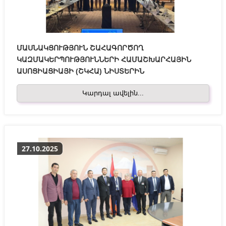
ՄԱՍՆԱԿՑՈՒԹՅՈՒՆ ՇԱՀԱԳՈՐԾՈՂ
ԿԱԶՄԱԿԵՐՊՈՒԹՅՈՒՆՆԵՐԻ ՀԱՄԱՇԽԱՐՀԱՅԻՆ
ԱՍՈՑԻԱՑԻԱՅԻ (ՇԿՀԱ) ՆԻՍՏԵՐԻՆ
Կարդալ ավելին...
27.10.2025