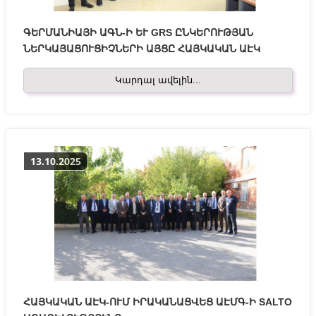
ԳԵՐՄԱՆԻԱՅԻ ԱԳՆ-Ի ԵՒ GRS ԸՆԿԵՐՈՒԹՅԱՆ Ն
ԵՐԿԱՅԱՑՈՒՑԻՉՆԵՐԻ ԱՅՑԸ ՀԱՅԿԱԿԱՆ ԱԷԿ
Կարդալ ավելին...
13.10.2025
ՀԱՅԿԱԿԱՆ ԱԷԿ-ՈՒՄ ԻՐԱԿԱՆԱՑՎԵՑ ԱԷՄԳ-Ի SALTO