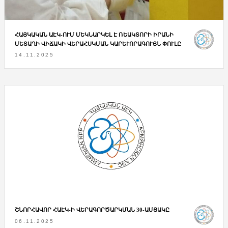
ՀԱՅԿԱԿԱՆ ԱԷԿ-ՈՒՄ ՄԵԿՆԱՐԿԵԼ Է ՌԵԱԿՏՈՐԻ ԻՐԱՆԻ
ՄԵՏԱՂԻ ՎԻՃԱԿԻ ՎԵՐԱՀՍԿՄԱՆ ԿԱՐԵՒՈՐԱԳՈՒՅՆ ՓՈՒԼԸ
14.11.2025
ՇՆՈՐՀԱՎՈՐ ՀԱԷԿ-Ի ՎԵՐԱԳՈՐԾԱՐԿՄԱՆ 30-ԱՄՅԱԿԸ
06.11.2025