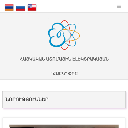
ՀԱՅԿԱԿԱՆ ԱՏՈՄԱՅԻՆ ԷԼԵԿՏՐԱԿԱՅԱՆ
"ՀԱԷԿ" ՓԲԸ
ՆՈՐՈՒԹՅՈՒՆՆԵՐ