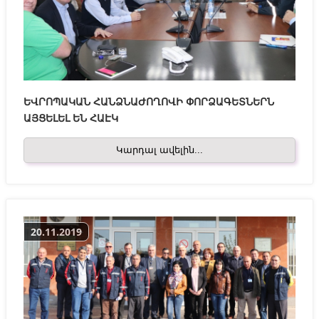
ԵՎՐՈՊԱԿԱՆ ՀԱՆՁՆԱԺՈՂՈՎԻ ՓՈՐՁԱԳԵՏՆԵՐՆ
ԱՅՑԵԼԵԼ ԵՆ ՀԱԷԿ
Կարդալ ավելին...
20.11.2019