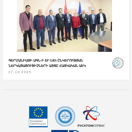
ԳԵՐՄԱՆԻԱՅԻ ԱԳՆ-Ի ԵՒ GRS ԸՆԿԵՐՈՒԹՅԱՆ Ն
ԵՐԿԱՅԱՑՈՒՑԻՉՆԵՐԻ ԱՅՑԸ ՀԱՅԿԱԿԱՆ ԱԷԿ
27.10.2025