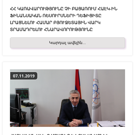
ՀՀ ԿԱՌԱՎԱՐՈՒԹՅՈՒՆԸ ՉԻ ԲԱՑԱՌՈՒՄ ՀԱԷԿ-ԻՆ
ՖԻՆԱՆՍԱԿԱՆ ՌԵՍՈՒՐՍՆԵՐԻ ԴԵՖԻՑԻՏԸ
ԼՐԱՑՆԵԼՈՒ ՀԱՄԱՐ ԲՅՈՒՋԵՏԱՅԻՆ ՎԱՐԿ
ՏՐԱՄԱԴՐԵԼՈՒ ՀՆԱՐԱՎՈՐՈՒԹՅՈՒՆԸ
Կարդալ ավելին...
07.11.2019