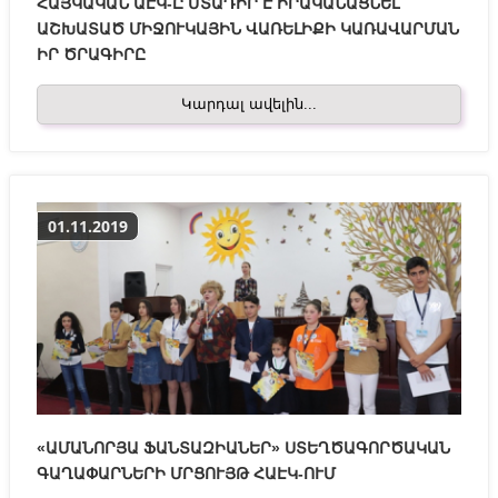
ՀԱՅԿԱԿԱՆ ԱԷԿ-Ը ՄՏԱԴԻՐ Է ԻՐԱԿԱՆԱՑՆԵԼ
ԱՇԽԱՏԱԾ ՄԻՋՈՒԿԱՅԻՆ ՎԱՌԵԼԻՔԻ ԿԱՌԱՎԱՐՄԱՆ
ԻՐ ԾՐԱԳԻՐԸ
Կարդալ ավելին...
01.11.2019
«ԱՄԱՆՈՐՅԱ ՖԱՆՏԱԶԻԱՆԵՐ» ՍՏԵՂԾԱԳՈՐԾԱԿԱՆ
ԳԱՂԱՓԱՐՆԵՐԻ ՄՐՑՈՒՅԹ ՀԱԷԿ-ՈՒՄ