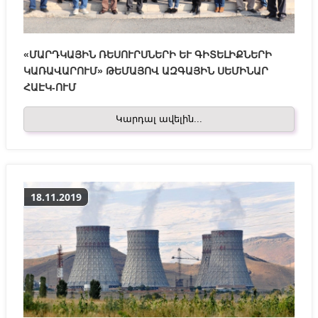
«ՄԱՐԴԿԱՅԻՆ ՌԵՍՈՒՐՍՆԵՐԻ ԵՒ ԳԻՏԵԼԻՔՆԵՐԻ Կ
ԱՌԱՎԱՐՈՒՄ» ԹԵՄԱՅՈՎ ԱԶԳԱՅԻՆ ՍԵՄԻՆԱՐ Հ
ԱԷԿ-ՈՒՄ
Կարդալ ավելին...
18.11.2019