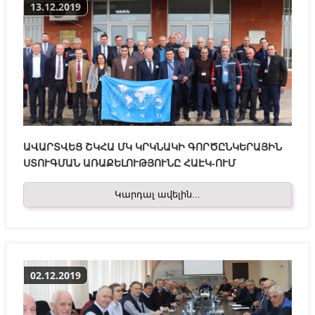
13.12.2019
ԱՎԱՐՏՎԵՑ ՇԿՀԱ ՄԿ ԿՐԿՆԱԿԻ ԳՈՐԾԸՆԿԵՐԱՅԻՆ
ՍՏՈՒԳՄԱՆ ԱՌԱՔԵԼՈՒԹՅՈՒՆԸ ՀԱԷԿ-ՈՒՄ
Կարդալ ավելին...
02.12.2019