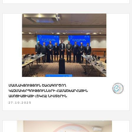
ՄԱՍՆԱԿՑՈՒԹՅՈՒՆ ՇԱՀԱԳՈՐԾՈՂ
ԿԱԶՄԱԿԵՐՊՈՒԹՅՈՒՆՆԵՐԻ ՀԱՄԱՇԽԱՐՀԱՅԻՆ
ԱՍՈՑԻԱՑԻԱՅԻ (ՇԿՀԱ) ՆԻՍՏԵՐԻՆ
27.10.2025