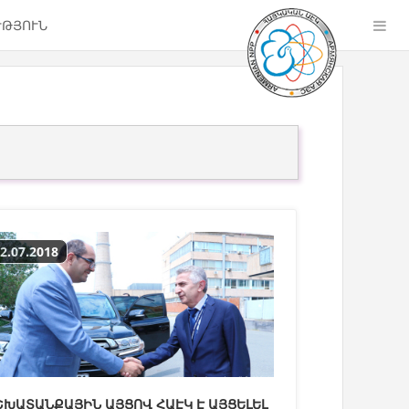
ՒԹՅՈՒՆ
2.07.2018
ՇԽԱՏԱՆՔԱՅԻՆ ԱՅՑՈՎ ՀԱԷԿ Է ԱՅՑԵԼԵԼ