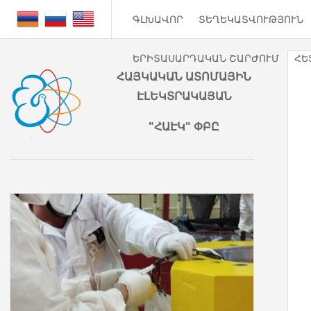
ԳԼԽԱՎՈՐ
ՏԵՂԵԿԱՏՎՈՒԹՅՈՒՆ
ԵՐԻՏԱՍԱՐԴԱԿԱՆ ՇԱՐԺՈՒՄ
ՀԵ
ՀԱՅԿԱԿԱՆ ԱՏՈՄԱՅԻՆ
ԷԼԵԿՏՐԱԿԱՅԱՆ
"ՀԱԷԿ" ՓԲԸ