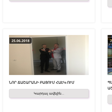
25.06.2018
2
ՆՈՐ ՃԱՇԱՐԱՆԻ ԲԱՑՈՒՄ ՀԱԷԿ-ՈՒՄ
ՊՆ
Ա
Կարդալ ավելին...