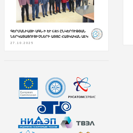
ԳԵՐՄԱՆԻԱՅԻ ԱԳՆ-Ի ԵՒ GRS ԸՆԿԵՐՈՒԹՅԱՆ Ն
ԵՐԿԱՅԱՑՈՒՑԻՉՆԵՐԻ ԱՅՑԸ ՀԱՅԿԱԿԱՆ ԱԷԿ
27.10.2025