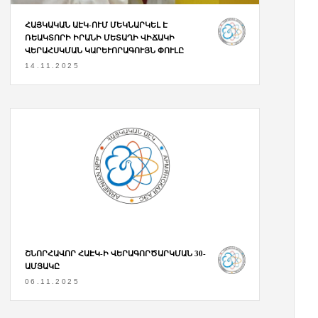
ՀԱՅԿԱԿԱՆ ԱԷԿ-ՈՒՄ ՄԵԿՆԱՐԿԵԼ Է
ՌԵԱԿՏՈՐԻ ԻՐԱՆԻ ՄԵՏԱՂԻ ՎԻՃԱԿԻ
ՎԵՐԱՀՍԿՄԱՆ ԿԱՐԵՒՈՐԱԳՈՒՅՆ ՓՈՒԼԸ
14.11.2025
ՇՆՈՐՀԱՎՈՐ ՀԱԷԿ-Ի ՎԵՐԱԳՈՐԾԱՐԿՄԱՆ 30-
ԱՄՅԱԿԸ
06.11.2025