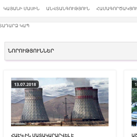
ԿԱՅԱՆԻ ՄԱՍԻՆ
ԱՆՎՏԱՆԳՈՒԹՅՈՒՆ
ՀԱՄԱԳՈՐԾԱԿՑՈ
ՏԱԴԱՐՁ ԿԱՊ
ՆՈՐՈՒԹՅՈՒՆՆԵՐ
13.07.2018
1
ՀԱԷԿ-ԻՆ ՄԱՏԱԿԱՐԱՐՎԵԼ Է
Ա