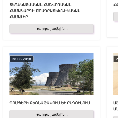
ՏԵՂԵԿԱՏՎԱԿԱՆ ՀԱՇՎՈՂԱԿԱՆ
Հ
ՀԱՄԱԿԱՐԳԻ ԾՐԱԳՐԱՏԵԽՆԻԿԱԿԱՆ
ՀԱՄԱԼԻՐ
Կարդալ ավելին...
28.06.2018
2
ՊՈՄՊԵՐԻ ԲԵՌՆԱԹԱՓՈՒՄ ԵՒ ԸՆԴՈՒՆՈՒՄ
ԱՇ
Ն
Կարդալ ավելին...