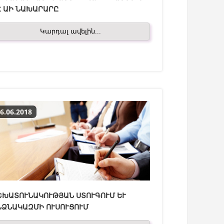
Հ ԱԻ ՆԱԽԱՐԱՐԸ
Կարդալ ավելին...
6.06.2018
ԽԱՏՈՒՆԱԿՈՒԹՅԱՆ ՍՏՈՒԳՈՒՄ ԵՒ Ա
ՁՆԱԿԱԶՄԻ ՈՒՍՈՒՑՈՒՄ