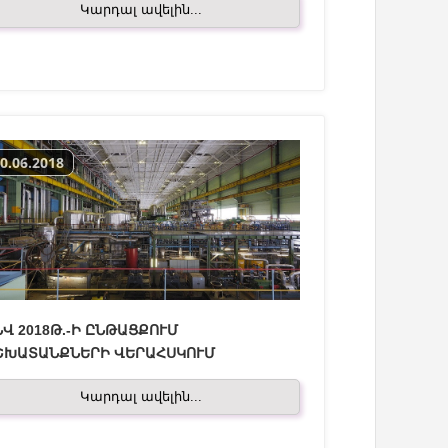
Կարդալ ավելին...
0.06.2018
Վ 2018Թ.-Ի ԸՆԹԱՑՔՈՒՄ
ՇԽԱՏԱՆՔՆԵՐԻ ՎԵՐԱՀՍԿՈՒՄ
Կարդալ ավելին...