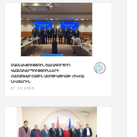
ՄԱՍՆԱԿՑՈՒԹՅՈՒՆ ՇԱՀԱԳՈՐԾՈՂ
ԿԱԶՄԱԿԵՐՊՈՒԹՅՈՒՆՆԵՐԻ
ՀԱՄԱՇԽԱՐՀԱՅԻՆ ԱՍՈՑԻԱՑԻԱՅԻ (ՇԿՀԱ)
ՆԻՍՏԵՐԻՆ
27.10.2025