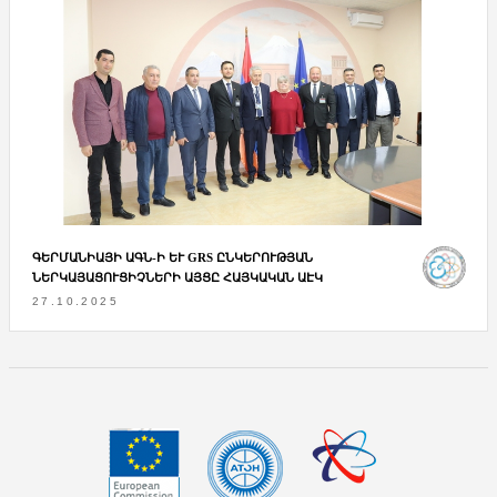
ԳԵՐՄԱՆԻԱՅԻ ԱԳՆ-Ի ԵՒ GRS ԸՆԿԵՐՈՒԹՅԱՆ Ն
ԵՐԿԱՅԱՑՈՒՑԻՉՆԵՐԻ ԱՅՑԸ ՀԱՅԿԱԿԱՆ ԱԷԿ
27.10.2025