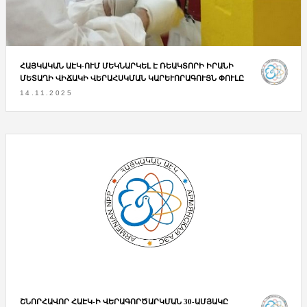
ՀԱՅԿԱԿԱՆ ԱԷԿ-ՈՒՄ ՄԵԿՆԱՐԿԵԼ Է ՌԵԱԿՏՈՐԻ ԻՐԱՆԻ
ՄԵՏԱՂԻ ՎԻՃԱԿԻ ՎԵՐԱՀՍԿՄԱՆ ԿԱՐԵՒՈՐԱԳՈՒՅՆ ՓՈՒԼԸ
14.11.2025
ՇՆՈՐՀԱՎՈՐ ՀԱԷԿ-Ի ՎԵՐԱԳՈՐԾԱՐԿՄԱՆ 30-ԱՄՅԱԿԸ