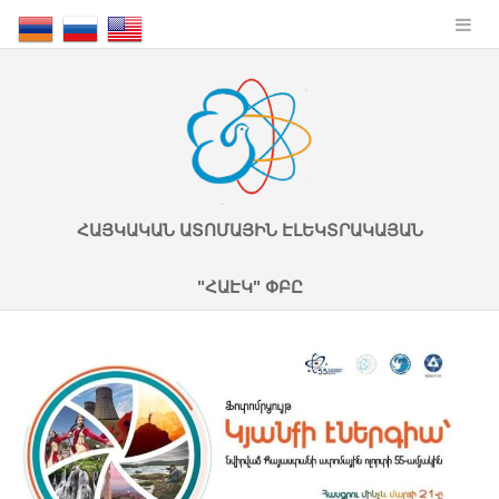
ՀԱՅԿԱԿԱՆ ԱՏՈՄԱՅԻՆ ԷԼԵԿՏՐԱԿԱՅԱՆ
"ՀԱԷԿ" ՓԲԸ