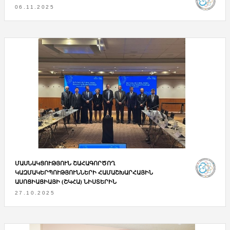
06.11.2025
ՄԱՍՆԱԿՑՈՒԹՅՈՒՆ ՇԱՀԱԳՈՐԾՈՂ
ԿԱԶՄԱԿԵՐՊՈՒԹՅՈՒՆՆԵՐԻ ՀԱՄԱՇԽԱՐՀԱՅԻՆ
ԱՍՈՑԻԱՑԻԱՅԻ (ՇԿՀԱ) ՆԻՍՏԵՐԻՆ
27.10.2025