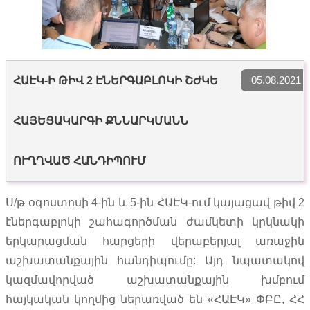
05.08.2021
ՀԱԷԿ-Ի ԹԻՎ 2 ԷՆԵՐԳԱԲԼՈԿԻ ՇԺԿԵ
ՀԱՅԵՑԱԿԱՐԳԻ ՔՆՆԱՐԿՄԱՆՆ
ՈՒՂՂՎԱԾ ՀԱՆԴԻՊՈՒՄ
Ս/թ օգոստոսի 4-ին և 5-ին ՀԱԷԿ-ում կայացավ թիվ 2
էներգաբլոկի շահագործման ժամկետի կրկնակի
երկարացման հարցերի վերաբերյալ առաջին
աշխատանքային հանդիպումը: Այդ նպատակով
կազմավորված աշխատանքային խմբում
հայկական կողմից ներառված են «ՀԱԷԿ» ՓԲԸ, ՀՀ