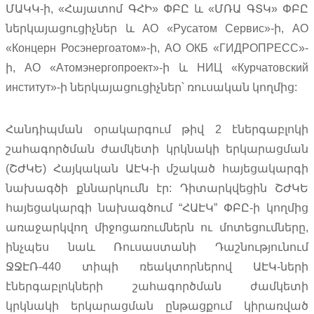
ՄԱԿԿ-ի, «Հայատոմ ԳՀԻ» ՓԲԸ և «ՄՌԱ ԳՏԿ» ՓԲԸ
ներկայացուցիչներ և АО «Русатом Сервис»-ի, АО
«Концерн Росэнергоатом»-ի, АО ОКБ «ГИДРОПРЕСС»-
ի, АО «Атомэнергопроект»-ի և НИЦ «Курчатовский
институт»-ի ներկայացուցիչներ՝ ռուսական կողմից:
Հանդիպման օրակարգում թիվ 2 էներգաբլոկի
շահագործման ժամկետի կրկնակի երկարացման
(ՇԺԿԵ) Հայկական ԱԷԿ-ի մշակած հայեցակարգի
նախագծի քննարկումն էր: Դիտարկվեցին ՇԺԿԵ
հայեցակարգի նախագծում “ՀԱԷԿ” ՓԲԸ-ի կողմից
առաջարկվող միջոցառումներն ու մոտեցումները,
ինչպես նաև Ռուսաստանի Դաշնությունում
ՋՋԷՌ-440 տիպի ռեակտորներով ԱԷԿ-ների
էներգաբլոկների շահագործման ժամկետի
կրկնակի երկարացման ընթացքում կիրառված