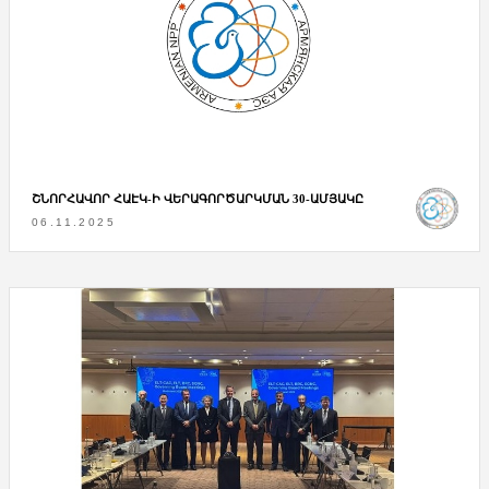
ՇՆՈՐՀԱՎՈՐ ՀԱԷԿ-Ի ՎԵՐԱԳՈՐԾԱՐԿՄԱՆ 30-ԱՄՅԱԿԸ
06.11.2025