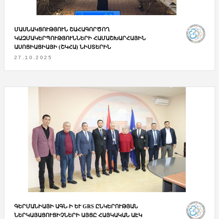
ՄԱՍՆԱԿՑՈՒԹՅՈՒՆ ՇԱՀԱԳՈՐԾՈՂ
ԿԱԶՄԱԿԵՐՊՈՒԹՅՈՒՆՆԵՐԻ ՀԱՄԱՇԽԱՐՀԱՅԻՆ
ԱՍՈՑԻԱՑԻԱՅԻ (ՇԿՀԱ) ՆԻՍՏԵՐԻՆ
27.10.2025
ԳԵՐՄԱՆԻԱՅԻ ԱԳՆ-Ի ԵՒ GRS ԸՆԿԵՐՈՒԹՅԱՆ Ն
ԵՐԿԱՅԱՑՈՒՑԻՉՆԵՐԻ ԱՅՑԸ ՀԱՅԿԱԿԱՆ ԱԷԿ