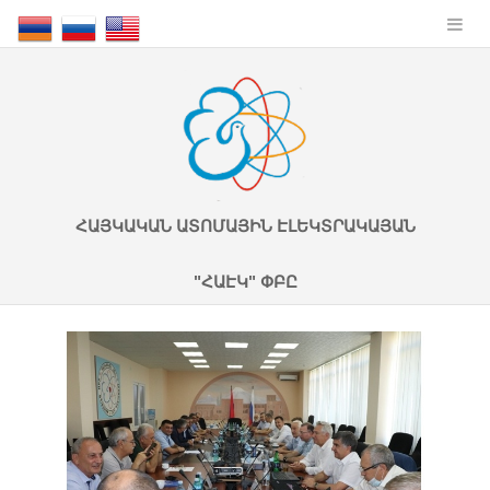
ՀԱՅԿԱԿԱՆ ԱՏՈՄԱՅԻՆ ԷԼԵԿՏՐԱԿԱՅԱՆ
"ՀԱԷԿ" ՓԲԸ