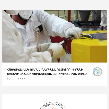
ՀԱՅԿԱԿԱՆ ԱԷԿ-ՈՒՄ ՄԵԿՆԱՐԿԵԼ Է ՌԵԱԿՏՈՐԻ ԻՐԱՆԻ
ՄԵՏԱՂԻ ՎԻՃԱԿԻ ՎԵՐԱՀՍԿՄԱՆ ԿԱՐԵՒՈՐԱԳՈՒՅՆ ՓՈՒԼԸ
14.11.2025