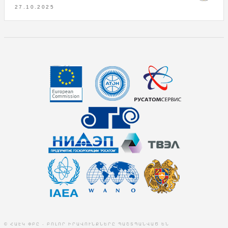
27.10.2025
© ՀԱԷԿ ՓԲԸ - ԲՈԼՈՐ ԻՐԱՎՈՒՆՔՆԵՐԸ ՊԱՇՏՊԱՆՎԱԾ ԵՆ