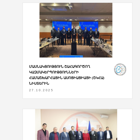
ՄԱՍՆԱԿՑՈՒԹՅՈՒՆ ՇԱՀԱԳՈՐԾՈՂ
ԿԱԶՄԱԿԵՐՊՈՒԹՅՈՒՆՆԵՐԻ
ՀԱՄԱՇԽԱՐՀԱՅԻՆ ԱՍՈՑԻԱՑԻԱՅԻ (ՇԿՀԱ)
ՆԻՍՏԵՐԻՆ
27.10.2025