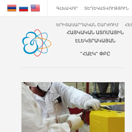
ԳԼԽԱՎՈՐ
ՏԵՂԵԿԱՏՎՈՒԹՅՈՒՆ
ԵՐԻՏԱՍԱՐԴԱԿԱՆ ՇԱՐԺՈՒՄ
ՀԵ
ՀԱՅԿԱԿԱՆ ԱՏՈՄԱՅԻՆ
ԷԼԵԿՏՐԱԿԱՅԱՆ
"ՀԱԷԿ" ՓԲԸ