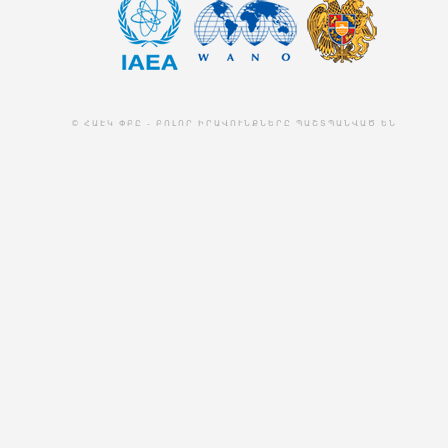
© ՀԱԷԿ ՓԲԸ - ԲՈԼՈՐ ԻՐԱՎՈՒՆՔՆԵՐԸ ՊԱՇՏՊԱՆՎԱԾ ԵՆ