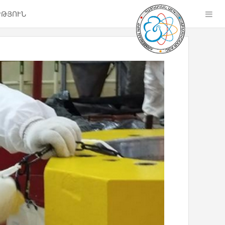
ՒԹՅՈՒՆ