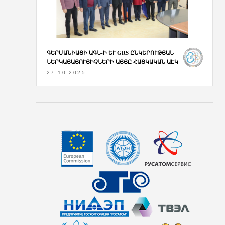
ԳԵՐՄԱՆԻԱՅԻ ԱԳՆ-Ի ԵՒ GRS ԸՆԿԵՐՈՒԹՅԱՆ Ն
ԵՐԿԱՅԱՑՈՒՑԻՉՆԵՐԻ ԱՅՑԸ ՀԱՅԿԱԿԱՆ ԱԷԿ
27.10.2025