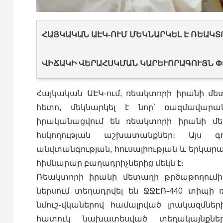
ՀԱՅԿԱԿԱՆ ԱԷԿ-ՈՒՄ ՄԵԿՆԱՐԿԵԼ Է ՌԵԱԿՏ
ՎԻՃԱԿԻ ՎԵՐԱՀՍԿՄԱՆ ԿԱՐԵՒՈՐԱԳՈՒՅՆ ՓՈ
Հայկական ԱԷԿ-ում, ռեակտորի իրանի մ
հետո, մեկնարկել է նոր՝ ռազմավարակ
իրականացվում են ռեակտորի իրանի մ
հսկողության աշխատանքներ։ Այս գո
անվտանգության, հուսալիության և երկ
հիմնարար բաղադրիչներից մեկն է։
Ռեակտորի իրանի մետաղի թրծաթողումի
ներսում տեղադրվել են ՋՋԷՌ-440 տիպ
նմուշ-վկաներով համալրված լրակազմնե
հատուկ նախատեսված տեղակայնքնե