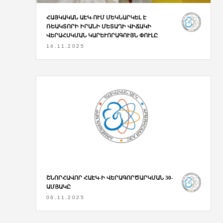
ՀԱՅԿԱԿԱՆ ԱԷԿ-ՈՒՄ ՄԵԿՆԱՐԿԵԼ Է
ՌԵԱԿՏՈՐԻ ԻՐԱՆԻ ՄԵՏԱՂԻ ՎԻՃԱԿԻ
ՎԵՐԱՀՍԿՄԱՆ ԿԱՐԵՒՈՐԱԳՈՒՅՆ ՓՈՒԼԸ
14.11.2025
ՇՆՈՐՀԱՎՈՐ ՀԱԷԿ-Ի ՎԵՐԱԳՈՐԾԱՐԿՄԱՆ 30-
ԱՄՅԱԿԸ
06.11.2025