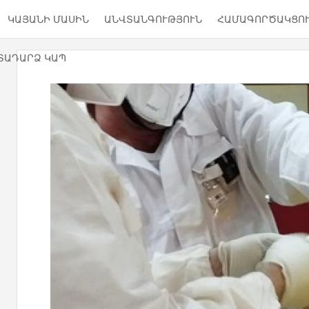
ԿԱՅԱՆԻ ՄԱՍԻՆ
ԱՆՎՏԱՆԳՈՒԹՅՈՒՆ
ՀԱՄԱԳՈՐԾԱԿՑՈ
ՏԱԴԱՐՁ ԿԱՊ