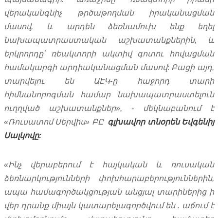
վերականգնիչ
թրծաթողման
իրականացման
մասով
,
և
արդեն
ձեռնամուխ
ենք
եղել
նախապատրաստական
աշխատանքներին
,
և
երկրորդը՝
ռեակտորի
ակտիվ
գոտու
հովացման
համակարգի
արդիականացման
մասով
:
Բացի
այդ
,
տարվելու
են
ԱԷԿ
-
ը
հաջորդ
տարի
հիմնանորոգման
համար
նախապատրաստելուն
ուղղված
աշխատանքներ
», -
մեկնաբանում
է
«
Ռուսատոմ
Սերվիս
»
ԲԸ
գլխավոր
տնօրեն
Եվգենիյ
Սալկովը
:
«
Ինչ
վերաբերում
է
հայկական
և
ռուսական
ձեռնարկությունների
փոխհարաբերություններին
,
ապա
համագործակցության
անցյալ
տարիներից
ի
վեր
դրանք
միայն
կատարելագործվում
են
.
աճում
է