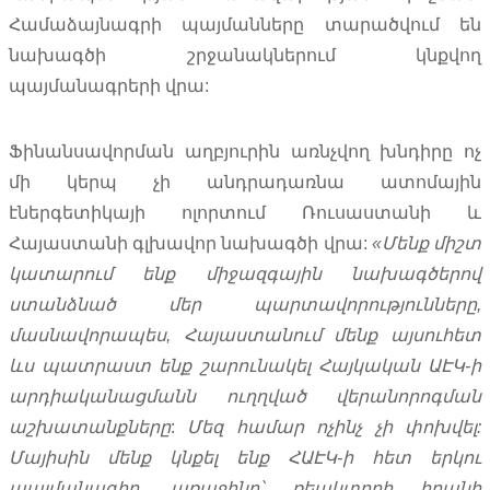
Համաձայնագրի պայմանները տարածվում են
նախագծի շրջանակներում կնքվող
պայմանագրերի վրա:
Ֆինանսավորման աղբյուրին առնչվող խնդիրը ոչ
մի կերպ չի անդրադառնա ատոմային
էներգետիկայի ոլորտում Ռուսաստանի և
Հայաստանի գլխավոր նախագծի վրա:
«
Մենք
միշտ
կատարում
ենք
միջազգային
նախագծերով
ստանձնած
մեր
պարտավորությունները
,
մասնավորապես
,
Հայաստանում
մենք
այսուհետ
ևս
պատրաստ
ենք
շարունակել
Հայկական
ԱԷԿ
-
ի
արդիականացմանն
ուղղված
վերանորոգման
աշխատանքները
:
Մեզ
համար
ոչինչ
չի
փոխվել
:
Մայիսին
մենք
կնքել
ենք
ՀԱԷԿ
-
ի
հետ
երկու
պայմանագիր
.
առաջինը՝
ռեակտորի
իրանի