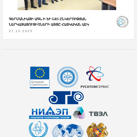
ԳԵՐՄԱՆԻԱՅԻ ԱԳՆ-Ի ԵՒ GRS ԸՆԿԵՐՈՒԹՅԱՆ Ն
ԵՐԿԱՅԱՑՈՒՑԻՉՆԵՐԻ ԱՅՑԸ ՀԱՅԿԱԿԱՆ ԱԷԿ
27.10.2025