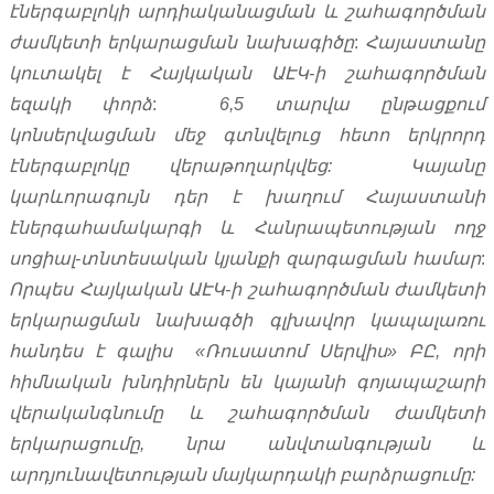
էներգաբլոկի
արդիականացման
և
շահագործման
ժամկետի
երկարացման
նախագիծը
:
Հայաստանը
կուտակել
է
Հայկական
ԱԷԿ
-
ի
շահագործման
եզակի
փորձ
:
6,5
տարվա
ընթացքում
կոնսերվացման
մեջ
գտնվելուց
հետո
երկրորդ
էներգաբլոկը
վերաթողարկվեց
:
Կայանը
կարևորագույն
դեր
է
խաղում
Հայաստանի
էներգահամակարգի
և
Հանրապետության
ողջ
սոցիալ
-
տնտեսական
կյանքի
զարգացման
համար
:
Որպես
Հայկական
ԱԷԿ
-
ի
շահագործման
ժամկետի
երկարացման
նախագծի
գլխավոր
կապալառու
հանդես
է
գալիս
«
Ռուսատոմ
Սերվիս
»
ԲԸ
,
որի
հիմնական
խնդիրներն
են
կայանի
գոյապաշարի
վերականգնումը
և
շահագործման
ժամկետի
երկարացումը
,
նրա
անվտանգության
և
արդյունավետության
մայկարդակի
բարձրացումը
: