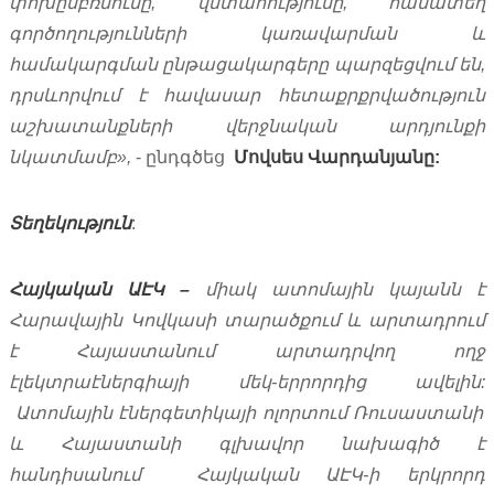
փոխըմբռնումը
,
վստահությունը
,
համատեղ
գործողությունների
կառավարման
և
համակարգման
ընթացակարգերը
պարզեցվում
են
,
դրսևորվում
է
հավասար
հետաքրքրվածություն
աշխատանքների
վերջնական
արդյունքի
նկատմամբ
»,
- ընդգծեց
Մովսես
Վարդանյանը
:
Տեղեկություն
:
Հայկական
ԱԷԿ
–
միակ
ատոմային
կայանն
է
Հարավային
Կովկասի
տարածքում
և
արտադրում
է
Հայաստանում
արտադրվող
ողջ
էլեկտրաէներգիայի
մեկ
-
երրորդից
ավելին
:
Ատոմային
էներգետիկայի
ոլորտում
Ռուսաստանի
և
Հայաստանի
գլխավոր
նախագիծ
է
հանդիսանում
Հայկական
ԱԷԿ
-
ի
երկրորդ