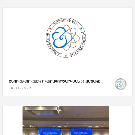
ՇՆՈՐՀԱՎՈՐ ՀԱԷԿ-Ի ՎԵՐԱԳՈՐԾԱՐԿՄԱՆ 30-ԱՄՅԱԿԸ
06.11.2025