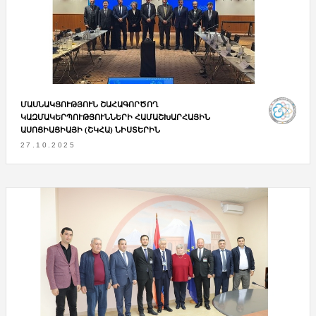
ՄԱՍՆԱԿՑՈՒԹՅՈՒՆ ՇԱՀԱԳՈՐԾՈՂ
ԿԱԶՄԱԿԵՐՊՈՒԹՅՈՒՆՆԵՐԻ ՀԱՄԱՇԽԱՐՀԱՅԻՆ
ԱՍՈՑԻԱՑԻԱՅԻ (ՇԿՀԱ) ՆԻՍՏԵՐԻՆ
27.10.2025