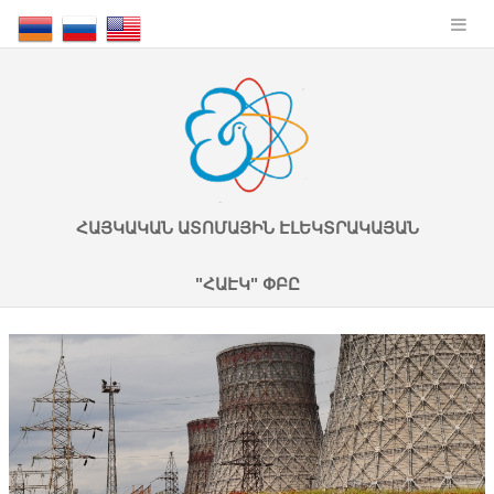
ՀԱՅԿԱԿԱՆ ԱՏՈՄԱՅԻՆ ԷԼԵԿՏՐԱԿԱՅԱՆ
"ՀԱԷԿ" ՓԲԸ