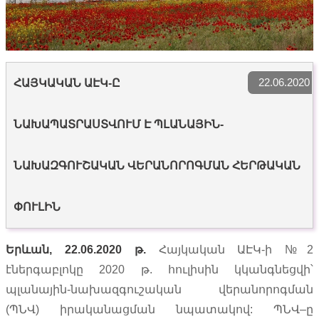
22.06.2020
ՀԱՅԿԱԿԱՆ ԱԷԿ-Ը
ՆԱԽԱՊԱՏՐԱՍՏՎՈՒՄ Է ՊԼԱՆԱՅԻՆ-
ՆԱԽԱԶԳՈՒՇԱԿԱՆ ՎԵՐԱՆՈՐՈԳՄԱՆ ՀԵՐԹԱԿԱՆ
ՓՈՒԼԻՆ
Երևան
, 22.06.2020
թ
.
Հայկական ԱԷԿ-ի №2
էներգաբլոկը 2020 թ. հուլիսին կկանգնեցվի՝
պլանային-նախազգուշական վերանորոգման
(ՊՆՎ) իրականացման նպատակով: ՊՆՎ–ը