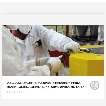
ՀԱՅԿԱԿԱՆ ԱԷԿ-ՈՒՄ ՄԵԿՆԱՐԿԵԼ Է ՌԵԱԿՏՈՐԻ ԻՐԱՆԻ
ՄԵՏԱՂԻ ՎԻՃԱԿԻ ՎԵՐԱՀՍԿՄԱՆ ԿԱՐԵՒՈՐԱԳՈՒՅՆ ՓՈՒԼԸ
14.11.2025