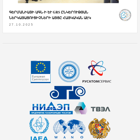
ԳԵՐՄԱՆԻԱՅԻ ԱԳՆ-Ի ԵՒ GRS ԸՆԿԵՐՈՒԹՅԱՆ Ն
ԵՐԿԱՅԱՑՈՒՑԻՉՆԵՐԻ ԱՅՑԸ ՀԱՅԿԱԿԱՆ ԱԷԿ
27.10.2025