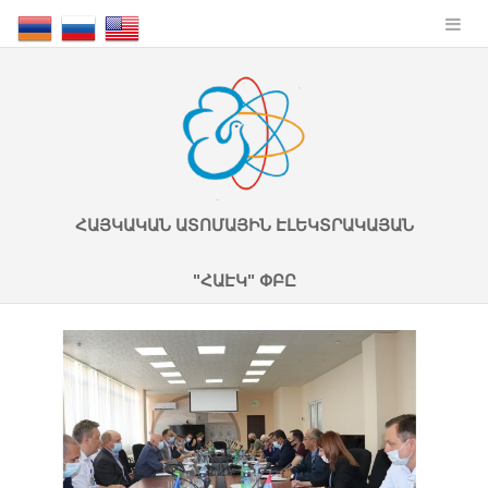
ՀԱՅԿԱԿԱՆ ԱՏՈՄԱՅԻՆ ԷԼԵԿՏՐԱԿԱՅԱՆ
"ՀԱԷԿ" ՓԲԸ