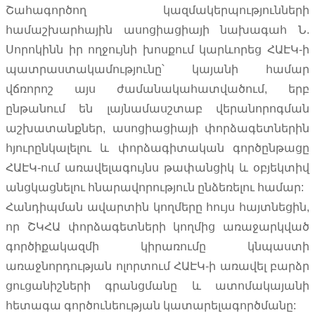
Շահագործող կազմակերպությունների
համաշխարհային ասոցիացիայի նախագահ Ն.
Սորոկինն իր ողջույնի խոսքում կարևորեց ՀԱԷԿ-ի
պատրաստակամությունը՝ կայանի համար
վճռորոշ այս ժամանակահատվածում, երբ
ընթանում են լայնամասշտաբ վերանորոգման
աշխատանքներ, ասոցիացիայի փորձագետներին
հյուրընկալելու և փորձագիտական գործընթացը
ՀԱԷԿ-ում առավելագույնս թափանցիկ և օբյեկտիվ
անցկացնելու հնարավորություն ընձեռելու համար:
Հանդիպման ավարտին կողմերը հույս հայտնեցին,
որ ՇԿՀԱ փորձագետների կողմից առաջարկված
գործիքակազմի կիրառումը կնպաստի
առաջնորդության ոլորտում ՀԱԷԿ-ի առավել բարձր
ցուցանիշների գրանցմանը և ատոմակայանի
հետագա գործունեության կատարելագործմանը: