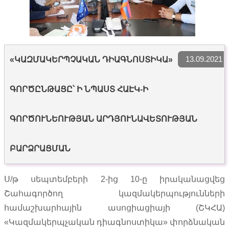
13.09.2021
«ԿԱԶՄԱԿԵՐՊՉԱԿԱՆ ԴԻԱԳՆՈՍՏԻԿԱ»
ԳՈՐԾԸՆԹԱՑԸ՝ Ի ՆՊԱՍՏ ՀԱԷԿ-Ի
ԳՈՐԾՈՒՆԵՈՒԹՅԱՆ ԱՐԴՅՈՒՆԱՎԵՏՈՒԹՅԱՆ
ԲԱՐՁՐԱՑՄԱՆ
Ս/թ սեպտեմբերի 2-ից 10-ը իրականացվեց
Շահագործող կազմակերպությունների
համաշխարհային ասոցիացիայի (ՇԿՀԱ)
«Կազմակերպչական դիագնոստիկա» փորձնական