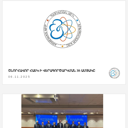
ՇՆՈՐՀԱՎՈՐ ՀԱԷԿ-Ի ՎԵՐԱԳՈՐԾԱՐԿՄԱՆ 30-ԱՄՅԱԿԸ
06.11.2025