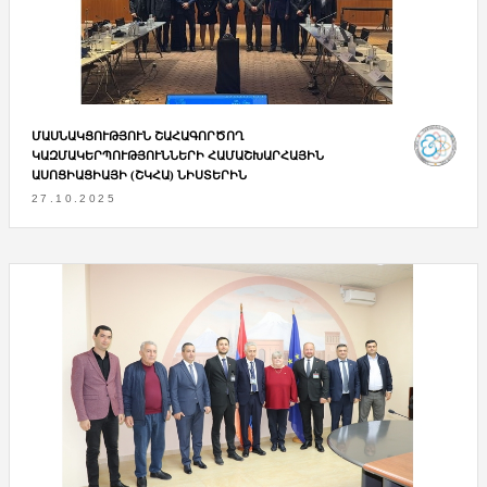
ՄԱՍՆԱԿՑՈՒԹՅՈՒՆ ՇԱՀԱԳՈՐԾՈՂ
ԿԱԶՄԱԿԵՐՊՈՒԹՅՈՒՆՆԵՐԻ ՀԱՄԱՇԽԱՐՀԱՅԻՆ
ԱՍՈՑԻԱՑԻԱՅԻ (ՇԿՀԱ) ՆԻՍՏԵՐԻՆ
27.10.2025