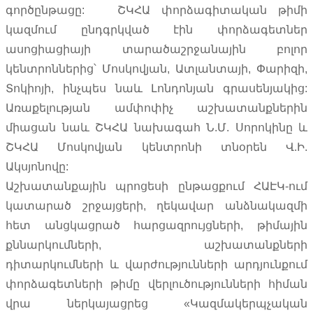
գործընթացը: ՇԿՀԱ փորձագիտական թիմի
կազմում ընդգրկված էին փորձագետներ
ասոցիացիայի տարածաշրջանային բոլոր
կենտրոններից՝ Մոսկովյան, Ատլանտայի, Փարիզի,
Տոկիոյի, ինչպես նաև Լոնդոնյան գրասենյակից:
Առաքելության ամփոփիչ աշխատանքներին
միացան նաև ՇԿՀԱ նախագահ Ն.Մ. Սորոկինը և
ՇԿՀԱ Մոսկովյան կենտրոնի տնօրեն Վ.Ի.
Ակսյոնովը:
Աշխատանքային պրոցեսի ընթացքում ՀԱԷԿ-ում
կատարած շրջայցերի, ղեկավար անձնակազմի
հետ անցկացրած հարցազրույցների, թիմային
քննարկումների, աշխատանքների
դիտարկումների և վարժությունների արդյունքում
փորձագետների թիմը վերլուծությունների հիման
վրա ներկայացրեց «Կազմակերպչական