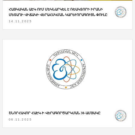
ՀԱՅԿԱԿԱՆ ԱԷԿ-ՈՒՄ ՄԵԿՆԱՐԿԵԼ Է ՌԵԱԿՏՈՐԻ ԻՐԱՆԻ
ՄԵՏԱՂԻ ՎԻՃԱԿԻ ՎԵՐԱՀՍԿՄԱՆ ԿԱՐԵՒՈՐԱԳՈՒՅՆ ՓՈՒԼԸ
14.11.2025
ՇՆՈՐՀԱՎՈՐ ՀԱԷԿ-Ի ՎԵՐԱԳՈՐԾԱՐԿՄԱՆ 30-ԱՄՅԱԿԸ
06.11.2025