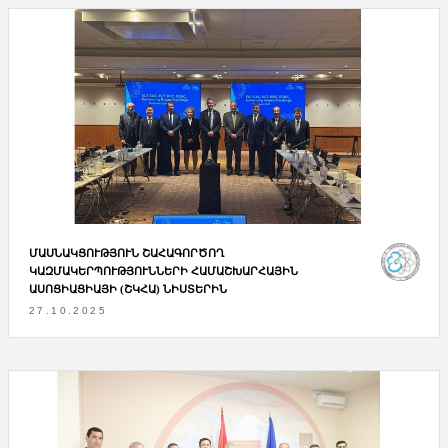
ՄԱՍՆԱԿՑՈՒԹՅՈՒՆ ՇԱՀԱԳՈՐԾՈՂ
ԿԱԶՄԱԿԵՐՊՈՒԹՅՈՒՆՆԵՐԻ ՀԱՄԱՇԽԱՐՀԱՅԻՆ
ԱՍՈՑԻԱՑԻԱՅԻ (ՇԿՀԱ) ՆԻՍՏԵՐԻՆ
27.10.2025