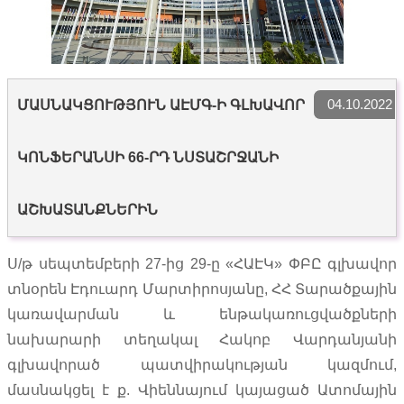
04.10.2022
ՄԱՍՆԱԿՑՈՒԹՅՈՒՆ ԱԷՄԳ-Ի ԳԼԽԱՎՈՐ
ԿՈՆՖԵՐԱՆՍԻ 66-ՐԴ ՆՍՏԱՇՐՋԱՆԻ
ԱՇԽԱՏԱՆՔՆԵՐԻՆ
Ս/թ սեպտեմբերի 27-ից 29-ը «ՀԱԷԿ» ՓԲԸ գլխավոր
տնօրեն Էդուարդ Մարտիրոսյանը, ՀՀ Տարածքային
կառավարման և ենթակառուցվածքների
նախարարի տեղակալ Հակոբ Վարդանյանի
գլխավորած պատվիրակության կազմում,
մասնակցել է ք. Վիեննայում կայացած Ատոմային