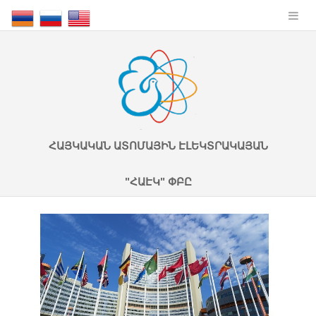
ՀԱՅԿԱԿԱՆ ԱՏՈՄԱՅԻՆ ԷԼԵԿՏՐԱԿԱՅԱՆ
"ՀԱԷԿ" ՓԲԸ