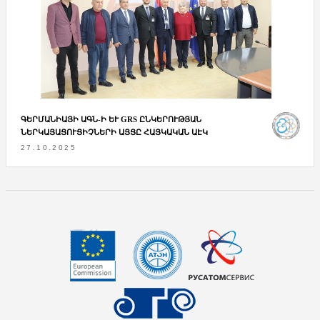
ԳԵՐՄԱՆԻԱՅԻ ԱԳՆ-Ի ԵՒ GRS ԸՆԿԵՐՈՒԹՅԱՆ Ն
ԵՐԿԱՅԱՑՈՒՑԻՉՆԵՐԻ ԱՅՑԸ ՀԱՅԿԱԿԱՆ ԱԷԿ
27.10.2025