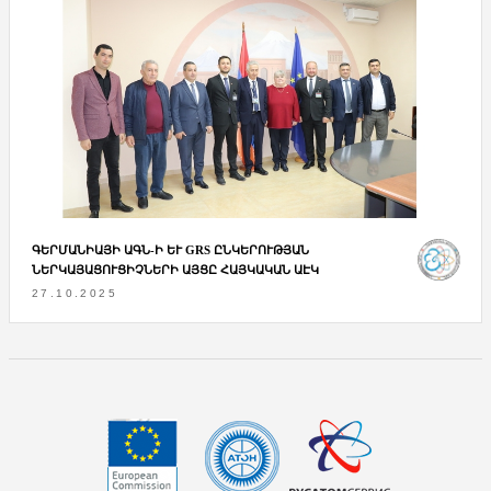
ԳԵՐՄԱՆԻԱՅԻ ԱԳՆ-Ի ԵՒ GRS ԸՆԿԵՐՈՒԹՅԱՆ Ն
ԵՐԿԱՅԱՑՈՒՑԻՉՆԵՐԻ ԱՅՑԸ ՀԱՅԿԱԿԱՆ ԱԷԿ
27.10.2025