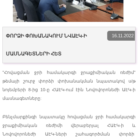
16.11.2022
ՓՈՐՁԻ ՓՈԽԱՆԱԿՈՒՄ ՆՎԱԷԿ-Ի
ՄԱՍՆԱԳԵՏՆԵՐԻ ՀԵՏ
"Հովացման ջրի համակարգի ջրաքիմիական ռեժիմ"
թեմայի շուրջ փորձի փոխանակման նպատակով ս/թ
նոյեմբերի 8-ից 10-ը ՀԱԷԿ-ում էին Նովովորոնեժի ԱԷԿ-ի
մասնագետները:
Բենչմարքինգի նպատակը հովացման ջրի համակարգի
ջրաքիմիական ռեժիմի վերաբերյալ ՀԱԷԿ-ի և
Նովովորոնեժի ԱԷԿ-ների շահագործման փորձի