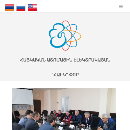
ՀԱՅԿԱԿԱՆ ԱՏՈՄԱՅԻՆ ԷԼԵԿՏՐԱԿԱՅԱՆ
"ՀԱԷԿ" ՓԲԸ