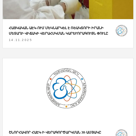
ՀԱՅԿԱԿԱՆ ԱԷԿ-ՈՒՄ ՄԵԿՆԱՐԿԵԼ Է ՌԵԱԿՏՈՐԻ ԻՐԱՆԻ
ՄԵՏԱՂԻ ՎԻՃԱԿԻ ՎԵՐԱՀՍԿՄԱՆ ԿԱՐԵՒՈՐԱԳՈՒՅՆ ՓՈՒԼԸ
14.11.2025
ՇՆՈՐՀԱՎՈՐ ՀԱԷԿ-Ի ՎԵՐԱԳՈՐԾԱՐԿՄԱՆ 30-ԱՄՅԱԿԸ