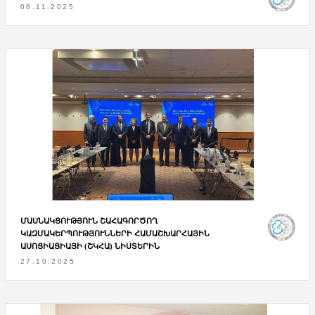
06.11.2025
ՄԱՍՆԱԿՑՈՒԹՅՈՒՆ ՇԱՀԱԳՈՐԾՈՂ
ԿԱԶՄԱԿԵՐՊՈՒԹՅՈՒՆՆԵՐԻ ՀԱՄԱՇԽԱՐՀԱՅԻՆ
ԱՍՈՑԻԱՑԻԱՅԻ (ՇԿՀԱ) ՆԻՍՏԵՐԻՆ
27.10.2025