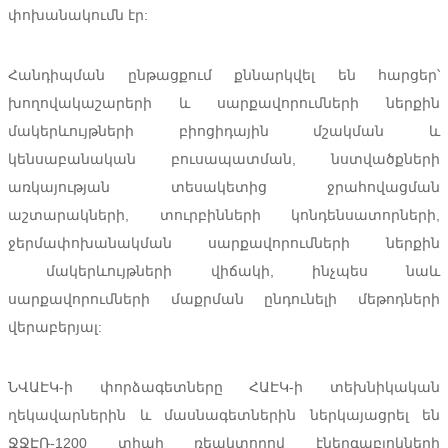
փոխանակումն էր:
Հանդիպման ընթացքում քննարկվել են հարցեր՝
խողովակաշարերի և սարքավորումների ներքին
մակերևույթների բիոցիդային մշակման և
կենսաբանական բուսապատման, նստվածքների
առկայության տեսակետից ջրահովացման
աշտարակների, տուրբինների կոնդենսատորների,
ջերմափոխանակման սարքավորումների ներքին
մակերևույթների վիճակի, ինչպես նաև
սարքավորումների մաքրման ընդունելի մեթոդների
վերաբերյալ:
ՆՎԱԷԿ-ի փորձագետները ՀԱԷԿ-ի տեխնիկական
ղեկավարներին և մասնագետներին ներկայացրել են
ՋՋԷՌ-1200 տիպի ռեակտորով էներգաբլոկների