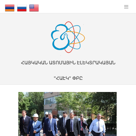
ՀԱՅԿԱԿԱՆ ԱՏՈՄԱՅԻՆ ԷԼԵԿՏՐԱԿԱՅԱՆ
"ՀԱԷԿ" ՓԲԸ