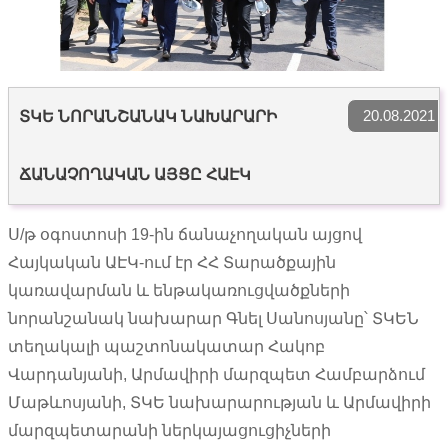
20.08.2021
ՏԿԵ ՆՈՐԱՆՇԱՆԱԿ ՆԱԽԱՐԱՐԻ
ՃԱՆԱՉՈՂԱԿԱՆ ԱՅՑԸ ՀԱԷԿ
Ս/թ օգոստոսի 19-ին ճանաչողական այցով
Հայկական ԱԷԿ-ում էր ՀՀ Տարածքային
կառավարման և ենթակառուցվածքների
նորանշանակ նախարար Գնել Սանոսյանը՝ ՏԿԵՆ
տեղակալի պաշտոնակատար Հակոբ
Վարդանյանի, Արմավիրի մարզպետ Համբարձում
Մաթևոսյանի, ՏԿԵ նախարարության և Արմավիրի
մարզպետարանի ներկայացուցիչների