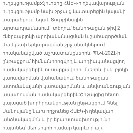
ուղեկցությամբ:Հյուրերը ՀԱԷԿ-ի ղեկավարության
ուղեկցությամբ նախ շրջայց կատարեցին կայանի
տարածքում. եղան Տուրբինային
արտադրամասում, տեղում ծանոթացան թիվ 2
էներգաբլոկի արդիականացման և շահագործման
ժամկետի երկարացման շրջանակներում
իրականացված աշխատանքներին, ՊՆՎ-2021-ի
ընթացքում հիմնանորոգվող և արդիականացվող
համակարգերին ու սարքավորումներին, իսկ բլոկի
կառավարման վահանակում ծանոթացան
ատոմակայանի կառավարման և անվտանգության
ապահովման համակարգերին:Շրջայցից հետո
կայացած խորհրդակցության ընթացքում Գնել
Սանոսյանը նախ ողջունեց ՀԱԷԿ-ի ղեկավար
անձնակազմին և իր երախտագիտությունը
հայտնեց՝ մեր երկրի համար կարևոր այս