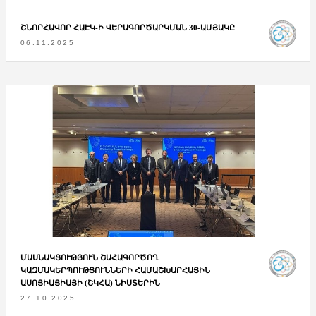
ՇՆՈՐՀԱՎՈՐ ՀԱԷԿ-Ի ՎԵՐԱԳՈՐԾԱՐԿՄԱՆ 30-ԱՄՅԱԿԸ
06.11.2025
ՄԱՍՆԱԿՑՈՒԹՅՈՒՆ ՇԱՀԱԳՈՐԾՈՂ
ԿԱԶՄԱԿԵՐՊՈՒԹՅՈՒՆՆԵՐԻ ՀԱՄԱՇԽԱՐՀԱՅԻՆ
ԱՍՈՑԻԱՑԻԱՅԻ (ՇԿՀԱ) ՆԻՍՏԵՐԻՆ
27.10.2025