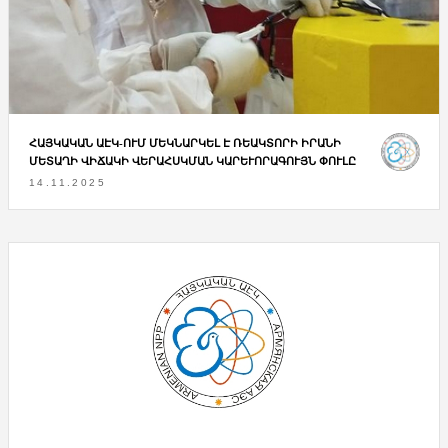
ՀԱՅԿԱԿԱՆ ԱԷԿ-ՈՒՄ ՄԵԿՆԱՐԿԵԼ Է ՌԵԱԿՏՈՐԻ ԻՐԱՆԻ
ՄԵՏԱՂԻ ՎԻՃԱԿԻ ՎԵՐԱՀՍԿՄԱՆ ԿԱՐԵՒՈՐԱԳՈՒՅՆ ՓՈՒԼԸ
14.11.2025