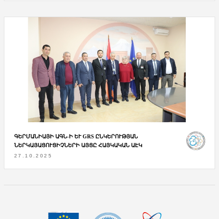
ԳԵՐՄԱՆԻԱՅԻ ԱԳՆ-Ի ԵՒ GRS ԸՆԿԵՐՈՒԹՅԱՆ Ն
ԵՐԿԱՅԱՑՈՒՑԻՉՆԵՐԻ ԱՅՑԸ ՀԱՅԿԱԿԱՆ ԱԷԿ
27.10.2025