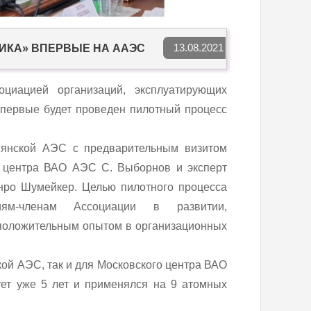
13.08.2021
ИКА» ВПЕРВЫЕ НА ААЭС
циацией организаций, эксплуатирующих
первые будет проведен пилотный процесс
мянской АЭС с предварительным визитом
о центра ВАО АЭС С. Выборнов и эксперт
ро Шумейкер. Целью пилотного процесса
иям-членам Ассоциации в развитии,
 положительным опытом в организационных
ой АЭС, так и для Московского центра ВАО
ует уже 5 лет и применялся на 9 атомных