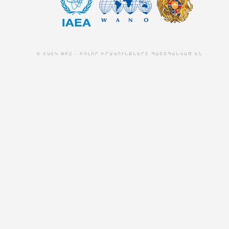
© ՀԱԷԿ ՓԲԸ - ԲՈԼՈՐ ԻՐԱՎՈՒՆՔՆԵՐԸ ՊԱՇՏՊԱՆՎԱԾ ԵՆ